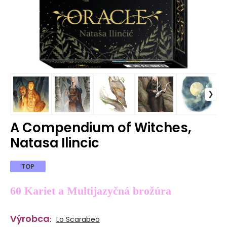
A Compendium of Witches,
Natasa Ilincic
TOP
60 Kariet a Multijazyčná brožúra
Výrobca
:
Lo Scarabeo