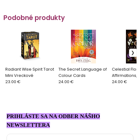
Podobné produkty
Radiant Wise Spirit Tarot
The Secret Language of
Celestial Flor
Mini Vreckové
Colour Cards
Affirmations, V
23.00 €
24.00 €
24.00 €
PRIHLÁSTE SA NA ODBER NÁŠHO
NEWSLETTERA