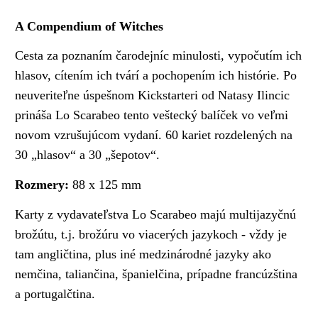
A Compendium of Witches
Cesta za poznaním čarodejníc minulosti, vypočutím ich
hlasov, cítením ich tvárí a pochopením ich histórie. Po
neuveriteľne úspešnom Kickstarteri od Natasy Ilincic
prináša Lo Scarabeo tento veštecký balíček vo veľmi
novom vzrušujúcom vydaní. 60 kariet rozdelených na
30 „hlasov“ a 30 „šepotov“.
Rozmery:
88 x 125 mm
Karty z vydavateľstva Lo Scarabeo majú multijazyčnú
brožútu, t.j. brožúru vo viacerých jazykoch - vždy je
tam angličtina, plus iné medzinárodné jazyky ako
nemčina, taliančina, španielčina, prípadne francúzština
a portugalčtina.