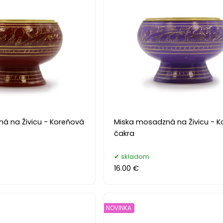
á na Živicu - Koreňová
Miska mosadzná na Živicu - 
čakra
skladom
16.00 €
NOVINKA