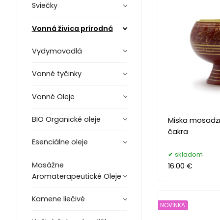
Sviečky
Vonná živica prírodná
Vydymovadlá
Vonné tyčinky
Vonné Oleje
BIO Organické oleje
Miska mosadzn
čakra
Esenciálne oleje
skladom
Masážne
16.00 €
Aromaterapeutické Oleje
Kamene liečivé
NOVINKA