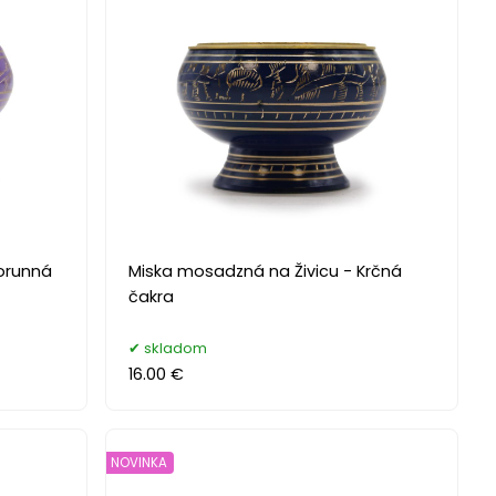
Korunná
Miska mosadzná na Živicu - Krčná
čakra
skladom
16.00 €
NOVINKA