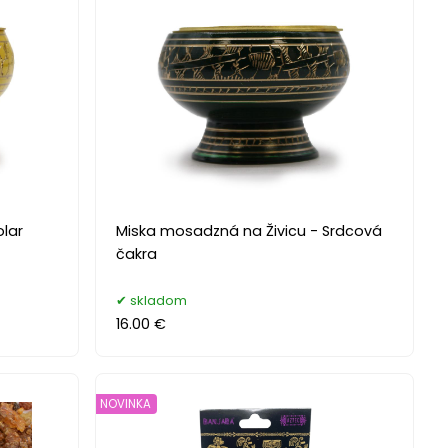
olar
Miska mosadzná na Živicu - Srdcová
čakra
skladom
16.00 €
NOVINKA