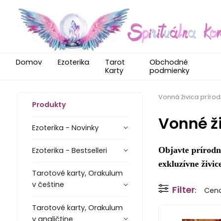
Domov
Ezoterika
Tarot
Obchodné
Karty
podmienky
Vonná živica príro
Produkty
Vonné ž
Ezoterika - Novinky
Objavte prírodné
Ezoterika - Bestselleri
exkluzívne živi
Tarotové karty, Orakulum
v češtine
Filter
Cen
Tarotové karty, Orakulum
v angličtine