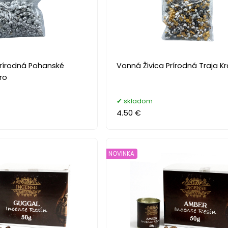
Prírodná Pohanské
Vonná Živica Prírodná Traja Krá
ro
skladom
4.50 €
NOVINKA