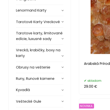
Lenormand Karty
Tarotové Karty Vreckové
Tarotove karty, limitované
edície, luxusné sady
Vrecká, krabičky, boxy na
karty
Arabská Prírod
Obrusy na veštenie
Runy, Runové kamene
skladom
29.00 €
Kyvadlá
Veštecké Gule
NOVINKA