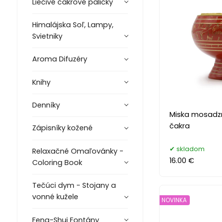
Liečivé čakrové paličky
Himalájska Soľ, Lampy,
Svietniky
Aroma Difuzéry
Knihy
Denníky
Miska mosadzn
čakra
Zápisníky kožené
skladom
Relaxačné Omaľovánky -
16.00 €
Coloring Book
Tečúci dym - Stojany a
vonné kužele
NOVINKA
Feng-Shui Fontány