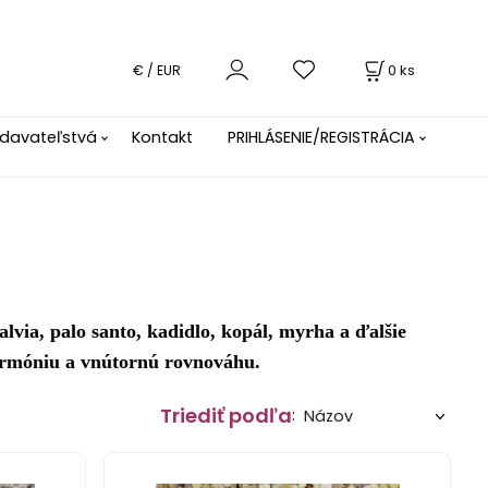
0
ks
€ / EUR
davateľstvá
Kontakt
PRIHLÁSENIE/REGISTRÁCIA
šalvia, palo santo, kadidlo, kopál, myrha a ďalšie
harmóniu a vnútornú rovnováhu.
Triediť podľa
: