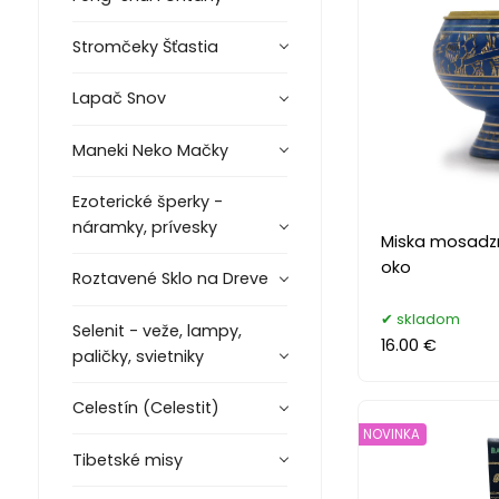
Stromčeky Šťastia
Lapač Snov
Maneki Neko Mačky
Ezoterické šperky -
náramky, prívesky
Miska mosadzná
oko
Roztavené Sklo na Dreve
skladom
Selenit - veže, lampy,
16.00 €
paličky, svietniky
Celestín (Celestit)
NOVINKA
Tibetské misy