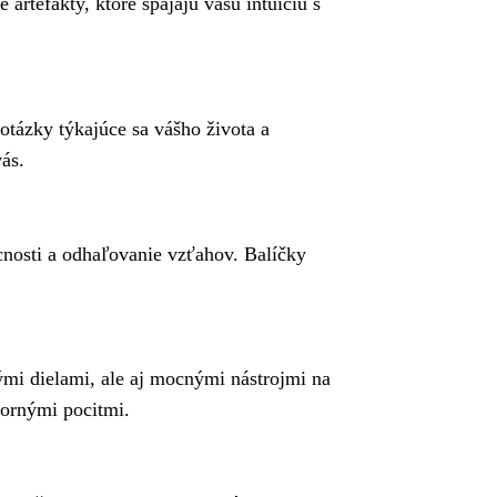
artefakty, ktoré spájajú vašu intuíciu s
otázky týkajúce sa vášho života a
ás.
nosti a odhaľovanie vzťahov. Balíčky
ými dielami, ale aj mocnými nástrojmi na
tornými pocitmi.