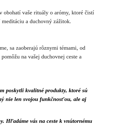
obohatí vaše rituály o arómy, ktoré čistí
ť meditáciu a duchovný zážitok.
ame, sa zaoberajú rôznymi témami, od
m pomôžu na vašej duchovnej ceste a
 poskytli kvalitné produkty, ktoré sú
ý nie len svojou funkčnosťou, ale aj
ny. Hľadáme vás na ceste k vnútornému