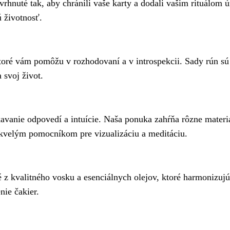
vrhnuté tak, aby chránili vaše karty a dodali vašim rituálom
ú životnosť.
oré vám pomôžu v rozhodovaní a v introspekcii. Sady rún sú i
 svoj život.
avanie odpovedí a intuície. Naša ponuka zahŕňa rôzne materi
kvelým pomocníkom pre vizualizáciu a meditáciu.
 z kvalitného vosku a esenciálnych olejov, ktoré harmonizujú
nie čakier.