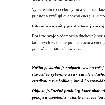
Využite silu tečúceho dymu a vonných kuže
priestor a zvyšujú duchovnú energiu. Tiet
Literatúra a knihy pre duchovný rozvoj
Rozšírte svoje vedomosti a duchovný hori
tarotových výkladov po meditáciu a energe
prinesú vám hlboké poznanie.
Našim poslaním je podporiť vás na vašej 
starostlivo vyberané a sú v súlade s duc
estetikou a symbolikou, ktorá ho sprevádz
Objavte jedinečné produkty, ktoré oboha
pokoju a osvieteniu – staňte sa súčasťou