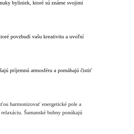
onuky byliniek, ktoré sú známe svojimi
ktoré povzbudí vašu kreativitu a uvoľní
šajú príjemnú atmosféru a pomáhajú čistiť
sťou harmonizovať energetické pole a
a relaxáciu. Šamanské bubny ponúkajú