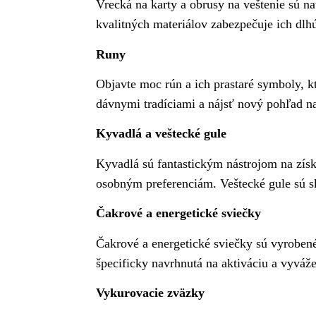
Vrecká na karty a obrusy na veštenie sú na
kvalitných materiálov zabezpečuje ich dlh
Runy
Objavte moc rún a ich prastaré symboly, kt
dávnymi tradíciami a nájsť nový pohľad na
Kyvadlá a veštecké gule
Kyvadlá sú fantastickým nástrojom na získ
osobným preferenciám. Veštecké gule sú s
Čakrové a energetické sviečky
Čakrové a energetické sviečky sú vyrobené
špecificky navrhnutá na aktiváciu a vyváže
Vykurovacie zväzky