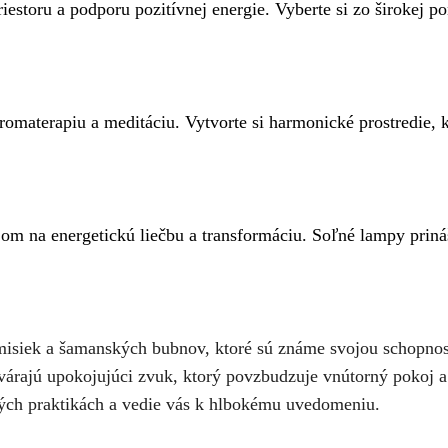
iestoru a podporu pozitívnej energie. Vyberte si zo širokej p
aromaterapiu a meditáciu. Vytvorte si harmonické prostredie, 
jom na energetickú liečbu a transformáciu. Soľné lampy priná
h misiek a šamanských bubnov, ktoré sú známe svojou schopno
várajú upokojujúci zvuk, ktorý povzbudzuje vnútorný pokoj 
ých praktikách a vedie vás k hlbokému uvedomeniu.