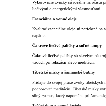
Vykurovacie zväzky sú ideálne na očistu pr
liečivými a energetickými vlastnosťami.
Esenciálne a vonné oleje
Kvalitné esenciálne oleje sú perfektné na 
napätie.
Čakrové liečivé paličky a soľné lampy
Čakrové liečivé paličky sú skvelým nástro
vzduch pri relaxácii alebo meditácii.
Tibetské misky a šamanské bubny
Pridajte do svojej praxe zvuky tibetskýc
podporovať meditáciu. Tibetské misky vyt
silný rytmus, ktorý napomáha pri šamansk
Tečúci dym a vonné kužele