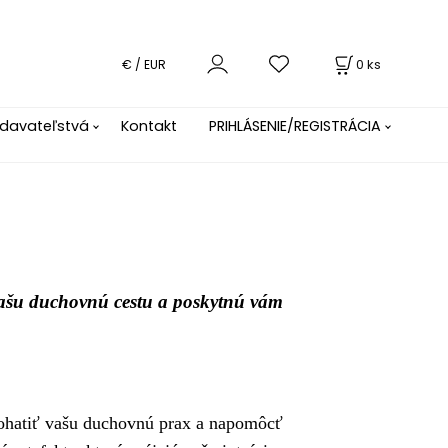
0
ks
€ / EUR
davateľstvá
Kontakt
PRIHLÁSENIE/REGISTRÁCIA
vašu duchovnú cestu a poskytnú vám
obohatiť vašu duchovnú prax a napomôcť