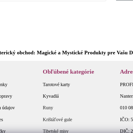
terický obchod: Magické a Mystické Produkty pre Vašu D
Obľúbené kategórie
Adre
enky
Tarotové karty
PROFHA
dopravy
Kyvadlá
Nanter
 údajov
Runy
010 08
es
Krištáľové gule
IČO: 5
žky
Tibetské misy
DIČ: 