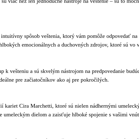
sú viac než len jednoduché nástroje na veštenie – sú to mocné 
a intuitívny spôsob veštenia, ktorý vám pomôže odpovedať na 
hlbokých emocionálnych a duchovných zdrojov, ktoré sú vo v
up k vešteniu a sú skvelým nástrojom na predpovedanie budúc
deálne pre začiatočníkov ako aj pre pokročilých.
cií kariet Cira Marchetti, ktoré sú nielen nádhernými umeleck
je umeleckým dielom a zaisťuje hlboké spojenie s vašimi vnú