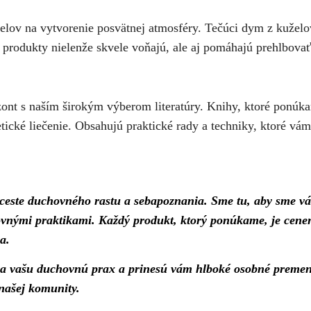
lov na vytvorenie posvätnej atmosféry. Tečúci dym z kuželov 
o produkty nielenže skvele voňajú, ale aj pomáhajú prehlbova
zont s naším širokým výberom literatúry. Knihy, ktoré ponúk
tické liečenie. Obsahujú praktické rady a techniky, ktoré vá
ceste duchovného rastu a sebapoznania. Sme tu, aby sme vám
hovnými praktikami. Každý produkt, ktorý ponúkame, je cenen
a.
tia vašu duchovnú prax a prinesú vám hlboké osobné preme
 našej komunity.