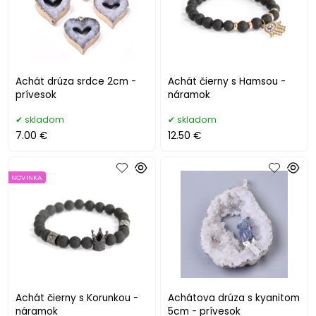
Achát drúza srdce 2cm -
Achát čierny s Hamsou -
prívesok
náramok
skladom
skladom
7.00 €
12.50 €
NOVINKA
Achát čierny s Korunkou -
Achátova drúza s kyanitom
náramok
5cm - prívesok