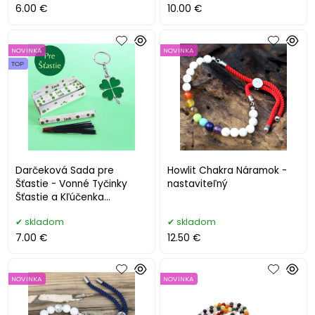
6.00 €
10.00 €
NOVINKA
NOVINKA
TOP
Darčeková Sada pre
Howlit Chakra Náramok -
Šťastie - Vonné Tyčinky
nastaviteľný
Šťastie a Kľúčenka
Štvorlístok
skladom
skladom
7.00 €
12.50 €
NOVINKA
NOVINKA