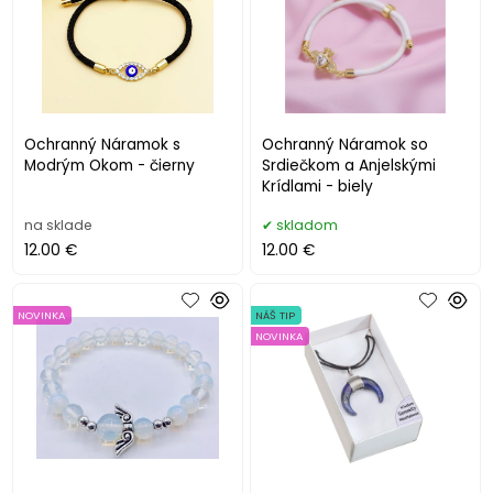
Ochranný Náramok s
Ochranný Náramok so
Modrým Okom - čierny
Srdiečkom a Anjelskými
Krídlami - biely
na sklade
skladom
12.00 €
12.00 €
NOVINKA
NÁŠ TIP
NOVINKA