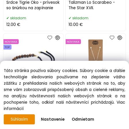
Srdce Tigrie Oko - prívesok
Talizman Lo Scarabeo -
so šnúrkou na zapínanie
The Star XVII.
skladom
skladom
12.00 €
10.00 €
NOVINKA
NOVINKA
TOP
Táto stránka používa súbory cookies. Súbory cookie a ďalšie
technológie sledovania používame na zlepšenie vášho
zážitku z prehliadania našich webových stránok na to, aby
sme vám zobrazovali prispôsobený obsah a cielené reklamy,
Tigrie Oko Náramok -
Tigrie Oko Prívesok Liečivé
na analýzu návštevnosti našich webových stránok a na
nastaviteľný
ruky s retiazkou
pochopenie toho, odkiaľ naši návštevníci prichádzajú.
Viac
skladom
skladom
informácií
12.50 €
18.00 €
Súhlasím
Nastavenie
Odmietam