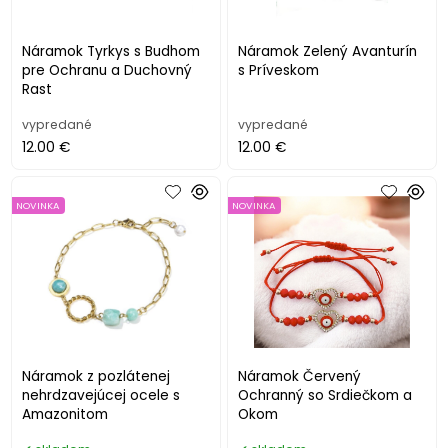
Náramok Tyrkys s Budhom
Náramok Zelený Avanturín
pre Ochranu a Duchovný
s Príveskom
Rast
vypredané
vypredané
12.00 €
12.00 €
NOVINKA
NOVINKA
Náramok z pozlátenej
Náramok Červený
nehrdzavejúcej ocele s
Ochranný so Srdiečkom a
Amazonitom
Okom