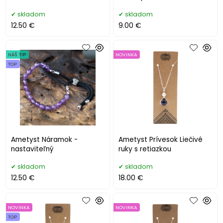
skladom
skladom
12.50 €
9.00 €
NÁŠ TIP
NOVINKA
TOP
Ametyst Náramok -
Ametyst Prívesok Liečivé
nastaviteľný
ruky s retiazkou
skladom
skladom
12.50 €
18.00 €
NOVINKA
NOVINKA
TOP