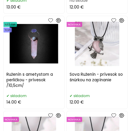
skladom
na sklade
13.00 €
12.00 €
NÁŠ TIP
NOVINKA
TOP
Ruženín s ametystom a
Sova Ruženín - prívesok so
perličkou - prívesok
šnúrkou na zapínanie
/10,5cm/
skladom
skladom
14.00 €
12.00 €
NOVINKA
NOVINKA