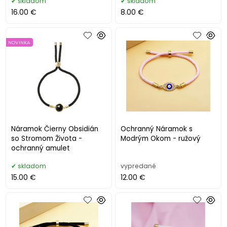
skladom
skladom
16.00 €
8.00 €
NOVINKA
Náramok Čierny Obsidián
Ochranný Náramok s
so Stromom Života -
Modrým Okom - ružový
ochranný amulet
skladom
vypredané
15.00 €
12.00 €