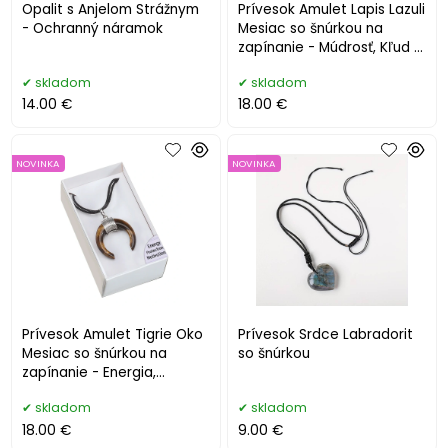
Opalit s Anjelom Strážnym
Prívesok Amulet Lapis Lazuli
- Ochranný náramok
Mesiac so šnúrkou na
zapínanie - Múdrosť, Kľud a
Poznanie
skladom
skladom
14.00 €
18.00 €
NOVINKA
NOVINKA
Prívesok Amulet Tigrie Oko
Prívesok Srdce Labradorit
Mesiac so šnúrkou na
so šnúrkou
zapínanie - Energia,
Motivácia a Ochrana
skladom
skladom
18.00 €
9.00 €