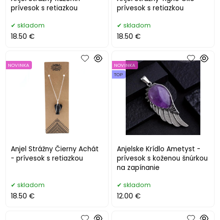
prívesok s retiazkou
prívesok s retiazkou
skladom
skladom
18.50 €
18.50 €
NOVINKA
NOVINKA
TOP
Anjel Strážny Čierny Achát
Anjelske Krídlo Ametyst -
- prívesok s retiazkou
prívesok s koženou šnúrkou
na zapínanie
skladom
skladom
18.50 €
12.00 €