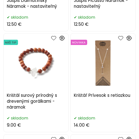
Jaspis Dalmatínsky
Jaspis Picasso Náramok -
Náramok - nastaviteľný
nastaviteľný
skladom
skladom
12.50 €
12.50 €
NÁŠ TIP
NOVINKA
Krištál surový prírodný s
Krištáľ Prívesok s retiazkou
drevenými gorálkami -
náramok
skladom
skladom
9.00 €
14.00 €