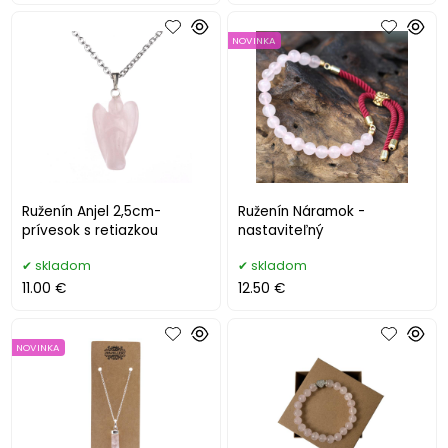
NOVINKA
Ruženín Anjel 2,5cm-
Ruženín Náramok -
prívesok s retiazkou
nastaviteľný
skladom
skladom
11.00 €
12.50 €
NOVINKA