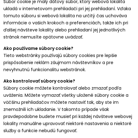
Súbor cookie je malý dátový súbor, ktorý webová lokalita
ukladá v internetovom prehliadači pri jej prehliadaní. Vďaka
tomuto súboru si webová lokalita na určitý čas uchováva
informácie o vašich krokoch a preferenciách, takže ich pri
ďalšej návšteve lokality alebo prehliadaní jej jednotlivých
stránok nemusíte opätovne uvádzať.
Ako používame súbory cookie?
Tieto webstránky používajú súbory cookies pre lepšie
prispôsobenie reklám záujmom návštevníkov a pre
nevyhnutnú funkcionalitu webstránok.
Ako kontrolovať súbory cookie?
Súbory cookie môžete kontrolovať alebo zmazať podľa
uváženia. Môžete vymazať všetky uložené súbory cookie a
väčšinu prehliadačov môžete nastaviť tak, aby ste im
znemožnili ich ukladanie. V takomto prípade však
pravdepodobne budete musieť pri každej návšteve webovej
lokality manuálne upravovať niektoré nastavenia a niektoré
služby a funkcie nebudú fungovať.