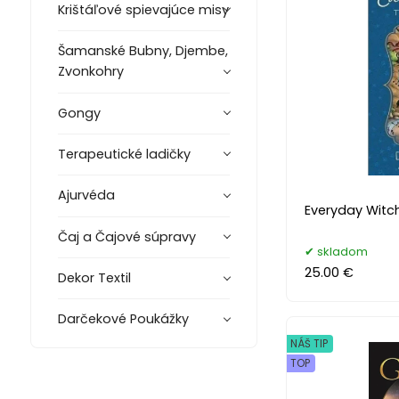
Krištáľové spievajúce misy
Šamanské Bubny, Djembe,
Zvonkohry
Gongy
Terapeutické ladičky
Ajurvéda
Everyday Witch
Čaj a Čajové súpravy
skladom
25.00 €
Dekor Textil
Darčekové Poukážky
NÁŠ TIP
TOP