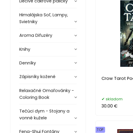
Liečivé čakrové paličky
Himalájska Soľ, Lampy,
Svietniky
Aroma Difuzéry
Knihy
Denníky
Zápisníky kožené
Crow Tarot Poc
Relaxačné Omaľovánky -
Coloring Book
skladom
30.00 €
Tečúci dym - Stojany a
vonné kužele
TOP
Feng-Shui Fontány