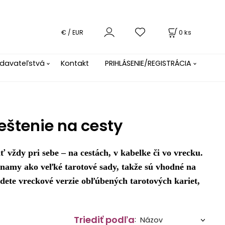
0
ks
€ / EUR
davateľstvá
Kontakt
PRIHLÁSENIE/REGISTRÁCIA
eštenie na cesty
 vždy pri sebe – na cestách, v kabelke či vo vrecku.
amy ako veľké tarotové sady, takže sú vhodné na
jdete vreckové verzie obľúbených tarotových kariet,
Triediť podľa
: