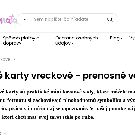
Spôsob platby a
Ochrana osobných
Blog
Vy
dopravy
údajov
ckové
 karty vreckové - prenosné v
é karty sú praktické mini tarotové sady, ktoré môžete mať
u formátu si zachovávajú plnohodnotnú symboliku a význ
ciu, prácu s intuíciou aj sebapoznanie. V našej ponuke ná
, ktorí chcú mať svoj tarot stále po ruke.
a