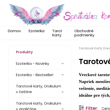
Domov
Ezoterika
Tarot
Obchodné
Karty
podmienky
Tarotové Karty Vre
Produkty
Tarotové
Ezoterika - Novinky
Vreckové tarotov
Ezoterika - Bestselleri
Napriek menšiem
Tarotové karty, Orakulum
veštenie, meditá
v češtine
ideálne pre tých
Tarotové karty, Orakulum
Filter
Cen
v angličtine