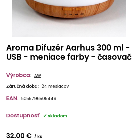
Aroma Difuzér Aarhus 300 ml -
USB - meniace farby - časovač
Výrobca
:
AW
Záručná doba:
24 mesiacov
EAN
:
5055796505449
Dostupnosť
:
skladom
32.00
€
ks