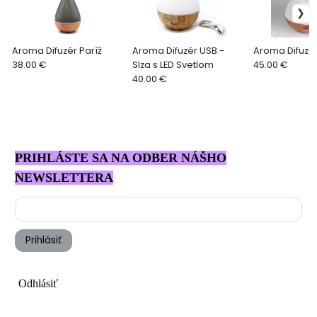
Aroma Difuzér Paríž
Aroma Difuzér USB -
Aroma Difuzé
38.00 €
Slza s LED Svetlom
45.00 €
40.00 €
PRIHLÁSTE SA NA ODBER NÁŠHO
NEWSLETTERA
Prihlásiť
Odhlásiť