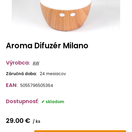
Aroma Difuzér Milano
Výrobca
:
AW
Záručná doba:
24 mesiacov
EAN
:
5055796505364
Dostupnosť
:
skladom
29.00
€
ks