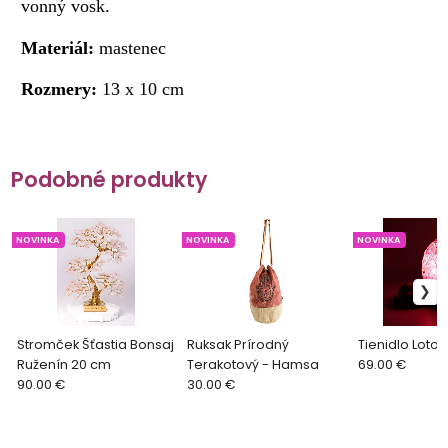
vonný vosk.
Materiál:
mastenec
Rozmery:
13 x 10 cm
Podobné produkty
NOVINKA
NOVINKA
NOVINKA
Stromček Šťastia Bonsaj
Ruksak Prírodný
Tienidlo Loto
Ruženín 20 cm
Terakotový - Hamsa
69.00 €
90.00 €
30.00 €