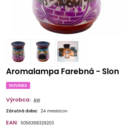
Aromalampa Farebná - Slon
NOVINKA
Výrobca
:
AW
Záručná doba:
24 mesiacov
EAN
:
5056368329203