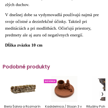
zlých duchov.
V dnešnej dobe sa vydymovadlá používajú najmä pre
svoje očistné a dezinfekčné účinky. Taktiež pri
meditáciách a pri modlitbách. Očisťujú priestory,
predmety ale aj auru od negatívnych energií.
Dĺžka zväzku 10 cm
Podobné produkty
NOVINKA
Biela Šalvia a Rozmarín
Kadidelnica / Stojan 3 v
Rituálny Pohár