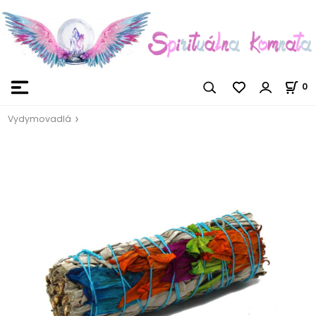
0
Vydymovadlá