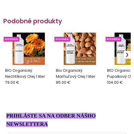
Podobné produkty
NOVINKA
NOVINKA
NOVINKA
BIO Organický
Bio Organický
BIO Organick
Nechtíkový Olej 1 liter
Marhuľový Olej 1 liter
Pupalkový Olej 
79.00 €
85.00 €
104.00 €
PRIHLÁSTE SA NA ODBER NÁŠHO
NEWSLETTERA