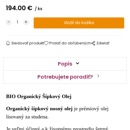
194.00
€
ks
Sledovať produkt
Pridať do obľúbených
Zdielať
Popis
Potrebujete poradiť?
BIO Organický Šípkový Olej
Organický šípkový nosný olej
je prémiový olej
lisovaný za studena.
Je veľmi účinný a k životnému prostrediu šetrný