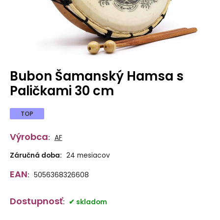
Bubon Šamanský Hamsa s
Paličkami 30 cm
TOP
Výrobca
:
AF
Záručná doba:
24 mesiacov
EAN
:
5056368326608
Dostupnosť
:
skladom