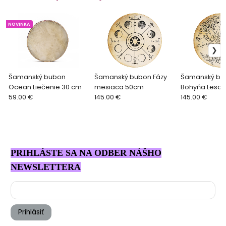
NOVINKA
Šamanský bubon
Šamanský bubon Fázy
Šamanský bu
Ocean Liečenie 30 cm
mesiaca 50cm
Bohyňa Lesa
59.00 €
145.00 €
145.00 €
PRIHLÁSTE SA NA ODBER NÁŠHO
NEWSLETTERA
Prihlásiť