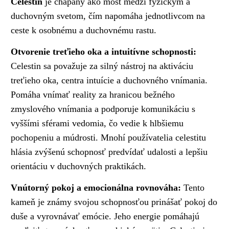
Celestín
je chápaný ako most medzi fyzickým a
duchovným svetom, čím napomáha jednotlivcom na
ceste k osobnému a duchovnému rastu.
Otvorenie treťieho oka a intuitívne schopnosti:
Celestin sa považuje za silný nástroj na aktiváciu
treťieho oka, centra intuície a duchovného vnímania.
Pomáha vnímať reality za hranicou bežného
zmyslového vnímania a podporuje komunikáciu s
vyššími sférami vedomia, čo vedie k hlbšiemu
pochopeniu a múdrosti. Mnohí používatelia celestitu
hlásia zvýšenú schopnosť predvídať udalosti a lepšiu
orientáciu v duchovných praktikách.
Vnútorný pokoj a emocionálna rovnováha:
Tento
kameň je známy svojou schopnosťou prinášať pokoj do
duše a vyrovnávať emócie. Jeho energie pomáhajú