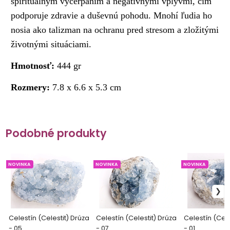
spirituálnym vyčerpaním a negatívnymi vplyvmi, čím
podporuje zdravie a duševnú pohodu. Mnohí ľudia ho
nosia ako talizman na ochranu pred stresom a zložitými
životnými situáciami.
Hmotnosť:
444
gr
Rozmery:
7.8 x 6.6 x 5.3 cm
Podobné produkty
NOVINKA
NOVINKA
NOVINKA
Celestín (Celestit) Drúza
Celestín (Celestit) Drúza
Celestín (Cele
- 05
- 07
- 01