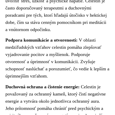
uvoľniť stres, úzkosť a psychické napätie. Celestin je
často doporučovaný terapeutmi a duchovnými
poradcami pre tých, ktorí hľadajú útočisko v hektickej
dobe, čím sa stáva cenným pomocníkom pri meditácii
a vnútornom odpočinku.
Podpora komunikácie a otvorenosti:
V oblasti
medziľudských vzťahov celestin pomáha zlepšovať
vyjadrovanie pocitov a myšlienok. Podporuje
otvorenosť a úprimnosť v komunikácii. Zvyšuje
schopnosť naslúchať a porozumieť, čo vedie k lepším a
úprimnejším vzťahom.
Duchovná ochrana a čistenie energie:
Celestin je
považovaný za ochranný kameň, ktorý čistí negatívne
energie a vytvára okolo jednotlivca ochranný aura.
Jeho prítomnosť pomáha chrániť pred psychickým a