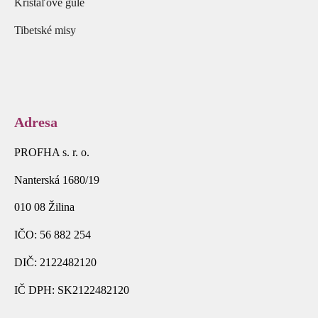
Krištáľové gule
Tibetské misy
Adresa
PROFHA s. r. o.
Nanterská 1680/19
010 08 Žilina
IČO: 56 882 254
DIČ: 2122482120
IČ DPH: SK2122482120