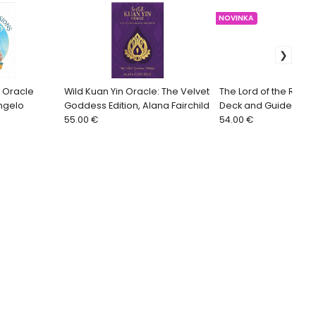
NOVINKA
s Oracle
Wild Kuan Yin Oracle: The Velvet
The Lord of the Rings
ngelo
Goddess Edition, Alana Fairchild
Deck and Guide Gift S
55.00 €
Darčekový set
54.00 €