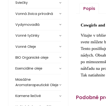
Sviečky
Popis
Vonná živica prírodná
Vydymovadlá
Cowgirls and 
Vitajte v trbl
Vonné tyčinky
svete môžete 
Vonné Oleje
Tento posilňuj
nádych. Obsahu
BIO Organické oleje
po mimozemskú 
náhľadu na pro
Esenciálne oleje
Tak natiahnite
Masážne
Aromaterapeutické Oleje
Kamene liečivé
Podobné pr