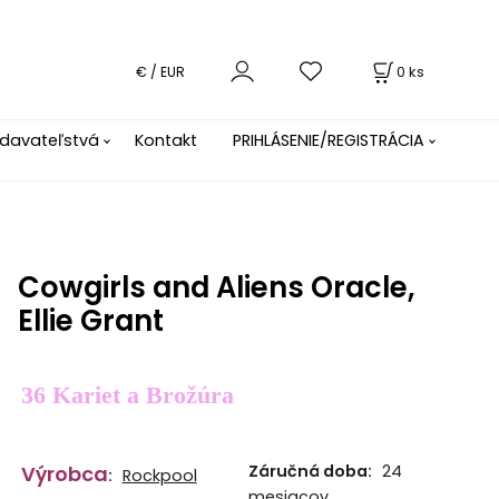
0
ks
€ / EUR
davateľstvá
Kontakt
PRIHLÁSENIE/REGISTRÁCIA
Cowgirls and Aliens Oracle,
Ellie Grant
36 Kariet a Brožúra
Výrobca
Záručná doba:
24
:
Rockpool
mesiacov