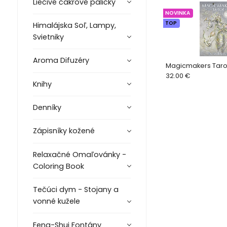
Liečivé čakrové paličky
NOVINKA
TOP
Himalájska Soľ, Lampy,
Svietniky
Aroma Difuzéry
Magicmakers Tarot
32.00 €
Knihy
Denníky
Zápisníky kožené
Relaxačné Omaľovánky -
Coloring Book
Tečúci dym - Stojany a
vonné kužele
Feng-Shui Fontány