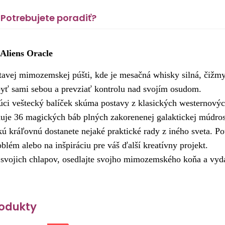
Potrebujete poradiť?
Aliens Oracle
ietavej mimozemskej púšti, kde je mesačná whisky silná, čižmy
byť sami sebou a prevziať kontrolu nad svojím osudom.
úci veštecký balíček skúma postavy z klasických westernovýc
je 36 magických báb plných zakorenenej galaktickej múdrosti,
kráľovnú dostanete nejaké praktické rady z iného sveta. Použ
blém alebo na inšpiráciu pre váš ďalší kreatívny projekt.
 svojich chlapov, osedlajte svojho mimozemského koňa a vydaj
odukty