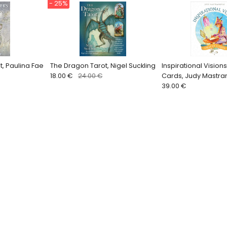
- 25%
, Paulina Fae
The Dragon Tarot, Nigel Suckling
Inspirational Vision
18.00 €
24.00 €
Cards, Judy Mastra
39.00 €