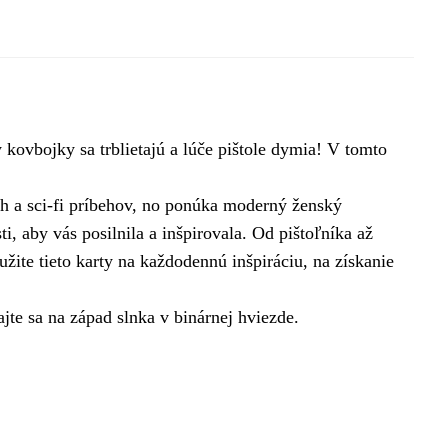
 kovbojky sa trblietajú a lúče pištole dymia! V tomto
h a sci-fi príbehov, no ponúka moderný ženský
 aby vás posilnila a inšpirovala. Od pištoľníka až
ite tieto karty na každodennú inšpiráciu, na získanie
te sa na západ slnka v binárnej hviezde.