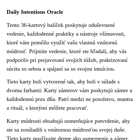
Daily Intentions Oracle
Tento 36-kartový balíček poskytuje oduševnené
vedenie, každodenné praktiky a nástroje všímavosti,
ktoré vám pomôžu využiť vašu vlastnú vnútornú
múdrosť. Prijmite vedenie, ktoré ste hľadali, aby vás
podporilo pri prejavovaní svojich túžob, praktizovaní
súcitu so sebou a spájaní sa so svojou intuíciou.
Tieto karty boli vytvorené tak, aby boli v súlade s
dvoma farbami: Karty zámerov vám poskytujú zámer a
každodennú prax dňa. Patrí medzi ne posolstvo, mantra
a rituál, s ktorými môžete pracovať.
Karty múdrosti obsahujú usmerňujúce potvrdenie, aby
ste sa zosúladili s vnútornou múdrosťou svojej duše.
Tieto karty používajte denne ako usmernenie a zámer.