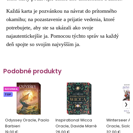
Každá karta je pozvánkou na návrat do prítomného
okamihu; na pozastavenie a prijatie vedenia, ktoré
potrebujete, aby ste sa ukázali ako svoje
najautentickejšie ja. Pomocou týchto správ sa každý
deň spojte so svojím najvyšším ja.
Podobné produkty
NOVINKA
TOP
Odyssey Oracle, Paolo
Inspirational Wicca
Winterseer A
Barbieri
Oracle, Davide Marrè
Oracle, Siol
19.00 €
26.00 €
32.00 €