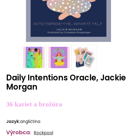
Daily Intentions Oracle, Jackie
Morgan
36 kariet a brožúra
Jazyk
:
angličtina
Výrobca
:
Rockpool