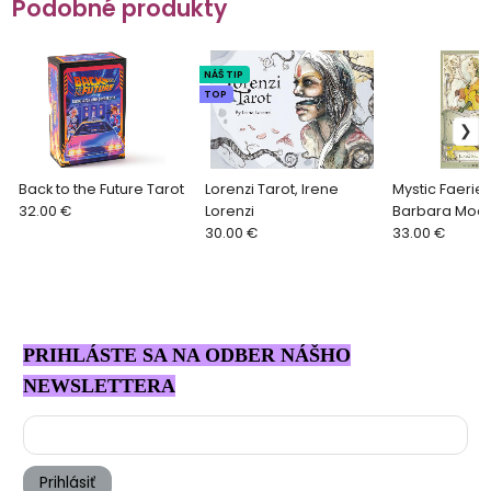
Podobné produkty
NÁŠ TIP
TOP
Back to the Future Tarot
Lorenzi Tarot, Irene
Mystic Faerie 
32.00 €
Lorenzi
Barbara Moo
30.00 €
33.00 €
PRIHLÁSTE SA NA ODBER NÁŠHO
NEWSLETTERA
Prihlásiť