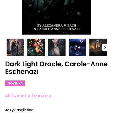
Dark Light Oracle, Carole-Anne
Eschenazi
NOVINKA
40 kariet a brožúra
Jazyk
:
angličtina