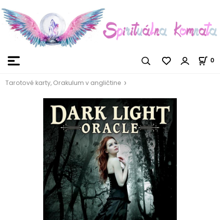
0
Tarotové karty, Orakulum v angličtine