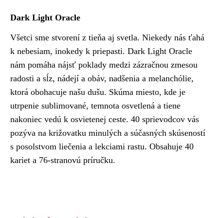
Dark Light Oracle
Všetci sme stvorení z tieňa aj svetla. Niekedy nás ťahá
k nebesiam, inokedy k priepasti. Dark Light Oracle
nám pomáha nájsť poklady medzi zázračnou zmesou
radosti a sĺz, nádejí a obáv, nadšenia a melanchólie,
ktorá obohacuje našu dušu. Skúma miesto, kde je
utrpenie sublimované, temnota osvetlená a tiene
nakoniec vedú k osvietenej ceste. 40 sprievodcov vás
pozýva na križovatku minulých a súčasných skúseností
s posolstvom liečenia a lekciami rastu. Obsahuje 40
kariet a 76-stranovú príručku.