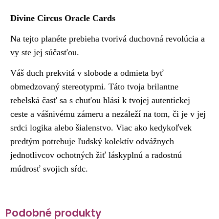
Divine Circus Oracle Cards
Na tejto planéte prebieha tvorivá duchovná revolúcia a
vy ste jej súčasťou.
Váš duch prekvitá v slobode a odmieta byť
obmedzovaný stereotypmi. Táto tvoja brilantne
rebelská časť sa s chuťou hlási k tvojej autentickej
ceste a vášnivému zámeru a nezáleží na tom, či je v jej
srdci logika alebo šialenstvo. Viac ako kedykoľvek
predtým potrebuje ľudský kolektív odvážnych
jednotlivcov ochotných žiť láskyplnú a radostnú
múdrosť svojich sŕdc.
Podobné produkty