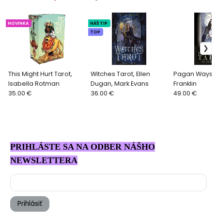
NOVINKA
NÁŠ TIP
TOP
This Might Hurt Tarot,
Witches Tarot, Ellen
Pagan Ways T
Isabella Rotman
Dugan, Mark Evans
Franklin
35.00 €
36.00 €
49.00 €
PRIHLÁSTE SA NA ODBER NÁŠHO
NEWSLETTERA
Prihlásiť