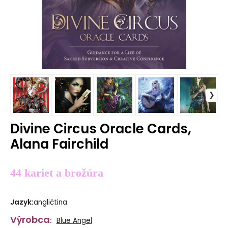
Divine Circus Oracle Cards,
Alana Fairchild
44 kariet a brožúra
Jazyk
:
angličtina
Výrobca
:
Blue Angel