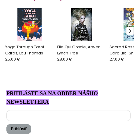
Yoga Through Tarot
Elle Qui Oracle, Arwen
Sacred Rose T
Cards, Lou Thomas
Lynch-Poe
Gargiulo-Sh
25.00 €
28.00 €
27.00 €
PRIHLÁSTE SA NA ODBER NÁŠHO
NEWSLETTERA
Prihlásiť