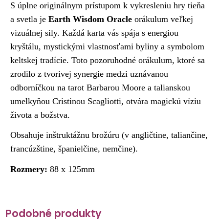
S úplne originálnym prístupom k vykresleniu hry tieňa
a svetla je
Earth Wisdom Oracle
orákulum veľkej
vizuálnej sily. Každá karta vás spája s energiou
kryštálu, mystickými vlastnosťami byliny a symbolom
keltskej tradície. Toto pozoruhodné orákulum, ktoré sa
zrodilo z tvorivej synergie medzi uznávanou
odborníčkou na tarot Barbarou Moore a talianskou
umelkyňou Cristinou Scagliotti, otvára magickú víziu
života a božstva.
Obsahuje inštruktážnu brožúru (v angličtine, taliančine,
francúzštine, španielčine, nemčine).
Rozmery:
88 x 125mm
Podobné produkty