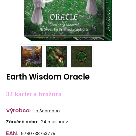
Earth Wisdom Oracle
32 kariet a brožúra
Výrobca
:
Lo Scarabeo
Záručná doba:
24 mesiacov
EAN
:
9780738753775