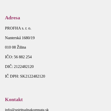
Adresa
PROFHA s. r. o.
Nanterská 1680/19
010 08 Žilina
IČO: 56 882 254
DIČ: 2122482120
IČ DPH: SK2122482120
Kontakt
info@spiritualnakomnata.sk