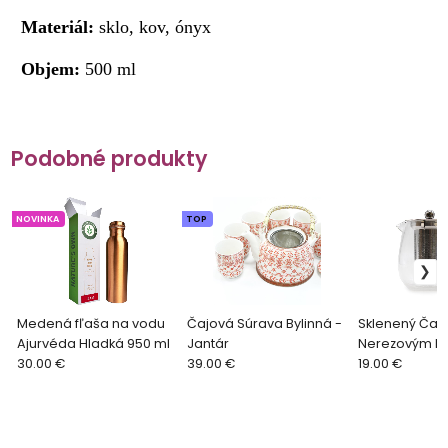
Materiál:
sklo, kov, ónyx
Objem:
500 ml
Podobné produkty
NOVINKA
TOP
Medená fľaša na vodu
Čajová Súrava Bylinná -
Sklenený Čajn
Ajurvéda Hladká 950 ml
Jantár
Nerezovým Fi
30.00 €
39.00 €
ml
19.00 €