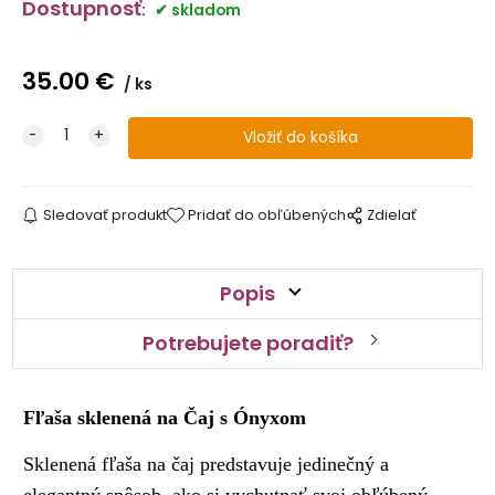
Dostupnosť
:
skladom
35.00
€
ks
Sledovať produkt
Pridať do obľúbených
Zdielať
Popis
Potrebujete poradiť?
Fľaša sklenená na Čaj s Ónyxom
Sklenená fľaša na čaj predstavuje jedinečný a
elegantný spôsob, ako si vychutnať svoj obľúbený