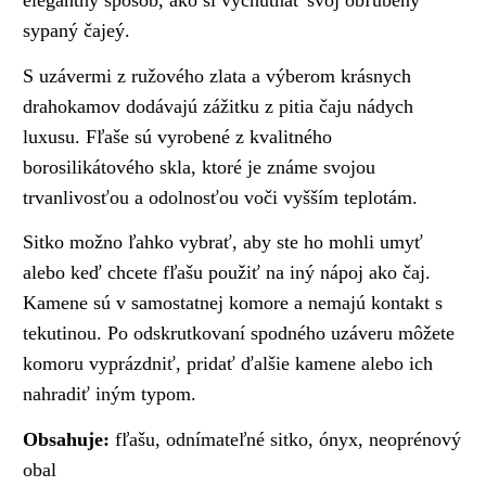
sypaný čajeý.
S uzávermi z ružového zlata a výberom krásnych
drahokamov dodávajú zážitku z pitia čaju nádych
luxusu. Fľaše sú vyrobené z kvalitného
borosilikátového skla, ktoré je známe svojou
trvanlivosťou a odolnosťou voči vyšším teplotám.
Sitko možno ľahko vybrať, aby ste ho mohli umyť
alebo keď chcete fľašu použiť na iný nápoj ako čaj.
Kamene sú v samostatnej komore a nemajú kontakt s
tekutinou. Po odskrutkovaní spodného uzáveru môžete
komoru vyprázdniť, pridať ďalšie kamene alebo ich
nahradiť iným typom.
Obsahuje:
fľašu, odnímateľné sitko, ónyx, neoprénový
obal