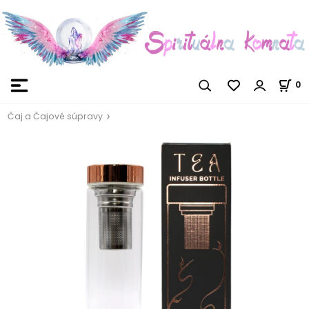
0
Čaj a Čajové súpravy