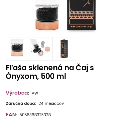
Fľaša sklenená na Čaj s
Ónyxom, 500 ml
Výrobca
:
AW
Záručná doba:
24 mesiacov
EAN
:
5056368325328