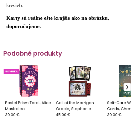
kresieb.
Karty sú reálne ešte krajšie ako na obrázku,
doporučujeme.
Podobné produkty
NOVINKA
Pastel Prism Tarot, Alice
Call of the Morrigan
Self-Care Wi
Mastroleo
Oracle, Stephanie
Cards, Cheryl
30.00 €
Woodfield, Karen
45.00 €
Richardson
30.00 €
Storminger