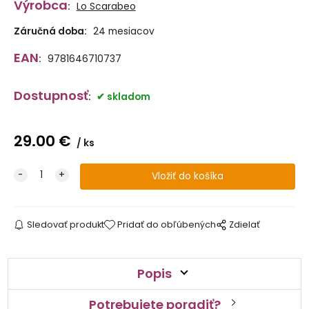
Výrobca
:
Lo Scarabeo
Záručná doba:
24 mesiacov
EAN
:
9781646710737
Dostupnosť
:
skladom
29.00
€
ks
Sledovať produkt
Pridať do obľúbených
Zdielať
Popis
Potrebujete poradiť?