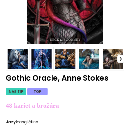
Gothic Oracle, Anne Stokes
NÁŠ TIP
TOP
48 kariet a brožúra
Jazyk
:
angličtina