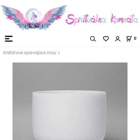
0
Krištáľové spievajúce misy