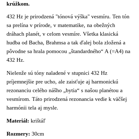
krúžkom.
432 Hz je prirodzená "tónová výška" vesmíru. Ten tón
sa prelína v prírode, v matematike, na obežných
dráhach planét, v celom vesmíre. Všetka klasická
hudba od Bacha, Brahmsa a tak ďalej bola zložená a
pôvodne sa hrala pomocou „štandardného“ A (=A4) na
432 Hz.
Nielenže sú tóny naladené v stupnici 432 Hz
príjemnejšie pre ucho, ale zaisťuje aj harmonickú
rezonanciu celého nášho „bytia“ s našou planétou a
vesmírom. Táto prirodzená rezonancia vedie k väčšej
harmónii tela aj mysle.
Materiál:
krištáľ
Rozmery:
30cm