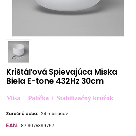
Krištáľová Spievajúca Miska
Biela E-tone 432Hz 30cm
Misa + Palička + Stabilizačný krúžok
Záručná doba:
24 mesiacov
EAN
:
8719075399767