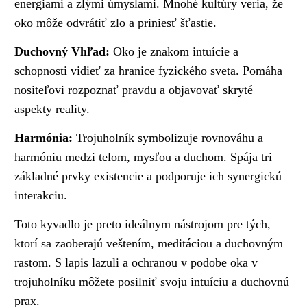
energiami a zlými úmyslami. Mnohé kultúry veria, že
oko môže odvrátiť zlo a priniesť šťastie.
Duchovný Vhľad:
Oko je znakom intuície a
schopnosti vidieť za hranice fyzického sveta. Pomáha
nositeľovi rozpoznať pravdu a objavovať skryté
aspekty reality.
Harmónia:
Trojuholník symbolizuje rovnováhu a
harmóniu medzi telom, mysľou a duchom. Spája tri
základné prvky existencie a podporuje ich synergickú
interakciu.
Toto kyvadlo je preto ideálnym nástrojom pre tých,
ktorí sa zaoberajú veštením, meditáciou a duchovným
rastom. S lapis lazuli a ochranou v podobe oka v
trojuholníku môžete posilniť svoju intuíciu a duchovnú
prax.