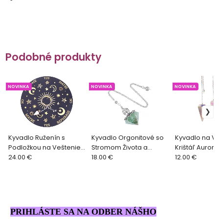
Podobné produkty
NOVINKA
NOVINKA
NOVINKA
Kyvadlo Ruženín s
Kyvadlo Orgonitové so
Kyvadlo na V
Podložkou na Veštenie
Stromom Života a
Krištáľ Aurora
Mesiac a Hviezdy
24.00 €
Zeleným Avanturínom
18.00 €
12.00 €
PRIHLÁSTE SA NA ODBER NÁŠHO