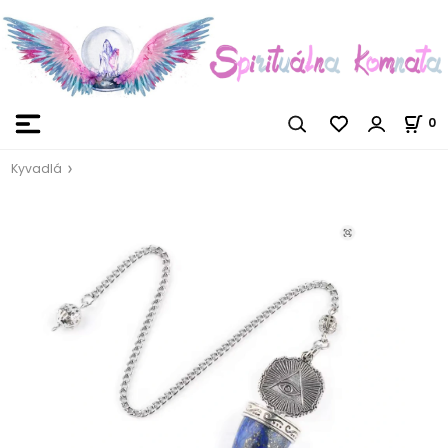
0
Kyvadlá