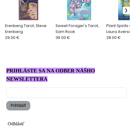
Erenberg Tarot, Steve
Sweet Forager's Tarot,
Plant Spirits O
Erenberg
Sam Rook
Laura Aversa
29.00 €
36.00 €
28.00 €
PRIHLÁSTE SA NA ODBER NÁŠHO
NEWSLETTERA
Prihlásiť
Odhlásiť