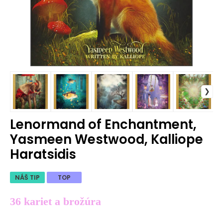
Lenormand of Enchantment,
Yasmeen Westwood, Kalliope
Haratsidis
NÁŠ TIP
TOP
36 kariet a brožúra