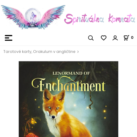
0
Tarotové karty, Orakulum v angličtine