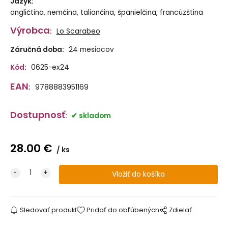
Jazyk
:
angličtina, nemčina, taliančina, španielčina, francúzština
Výrobca
:
Lo Scarabeo
Záručná doba:
24 mesiacov
Kód
:
0625-ex24
EAN
:
9788883951169
Dostupnosť
:
skladom
28.00
€
ks
Sledovať produkt
Pridať do obľúbených
Zdielať