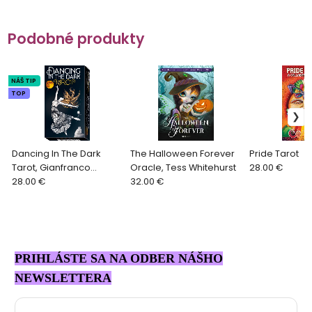
Podobné produkty
NÁŠ TIP
TOP
Dancing In The Dark
The Halloween Forever
Pride Tarot
Tarot, Gianfranco
Oracle, Tess Whitehurst
28.00 €
Pereno
28.00 €
32.00 €
PRIHLÁSTE SA NA ODBER NÁŠHO
NEWSLETTERA