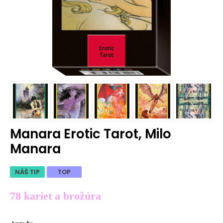
Manara Erotic Tarot, Milo
Manara
NÁŠ TIP
TOP
78 kariet a brožúra