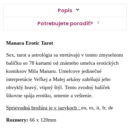
Popis
Potrebujete poradiť?
Manara Erotic Tarot
Sex, tarot a astrológia sa stretávajú v tomto zmyselnom
balíčku so 78 kartami od známeho umelca erotických
komiksov Mila Manaru.
Umelcove jedinečné
interpretácie Veľkej a Malej arkány zahŕňajú jeho
obvyklý hravý, vtipný štýl.
Tento zvodný balíček
šikovne spája erotiku, umenie a veštenie.
Sprievodná brožúra je v jazykoch :
en, es, it, fr, de
Rozmery:
66 x 120mm