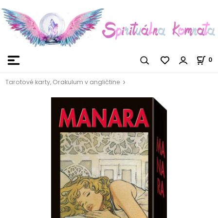
0
Tarotové karty, Orakulum v angličtine