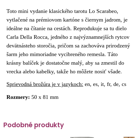
Toto mini vydanie klasického tarotu Lo Scarabeo,
vytlačené na prémiovom kartóne s čiernym jadrom, je
ideálne na čítanie na cestách. Reprodukuje sa tu dielo
Carla Della Rocca, jedného z najvýznamnejších rytcov
devätnásteho storočia, pričom sa zachováva prirodzený
šarm jeho mimoriadne vycibreného remesla. Táto
krásny balíček je dostatočne malý, aby sa zmestil do
vrecka alebo kabelky, takže ho môžete nosiť všade.
Sprievodná brožúra je v jazykoch:
en, es, it, fr, de, cs
Rozmery:
50 x 81 mm
Podobné produkty