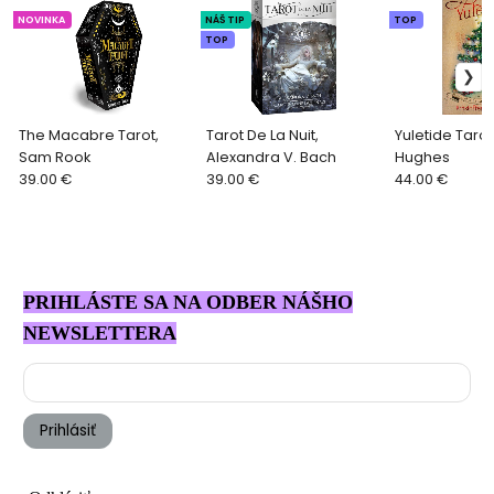
NOVINKA
NÁŠ TIP
TOP
TOP
The Macabre Tarot,
Tarot De La Nuit,
Yuletide Tarot,
Sam Rook
Alexandra V. Bach
Hughes
39.00 €
39.00 €
44.00 €
PRIHLÁSTE SA NA ODBER NÁŠHO
NEWSLETTERA
Prihlásiť