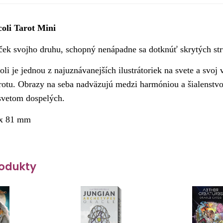
coli Tarot Mini
íček svojho druhu, schopný nenápadne sa dotknúť skrytých st
oli je jednou z najuznávanejších ilustrátoriek na svete a svoj
arotu. Obrazy na seba nadväzujú medzi harmóniou a šialenstv
svetom dospelých.
 x 81 mm
odukty