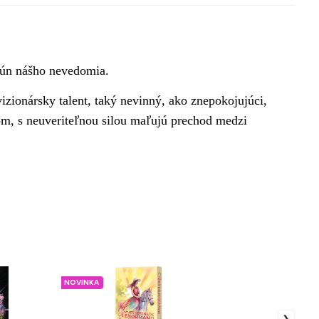
rún nášho nevedomia.
 vizionársky talent, taký nevinný, ako znepokojujúci,
om, s neuveriteľnou silou maľujú prechod medzi
NOVINKA