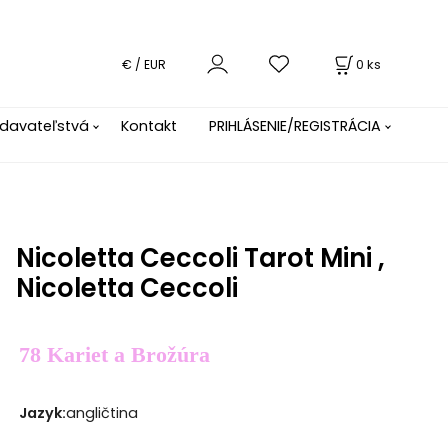
0
ks
€ / EUR
davateľstvá
Kontakt
PRIHLÁSENIE/REGISTRÁCIA
Nicoletta Ceccoli Tarot Mini ,
Nicoletta Ceccoli
78 Kariet a Brožúra
Jazyk
:
angličtina