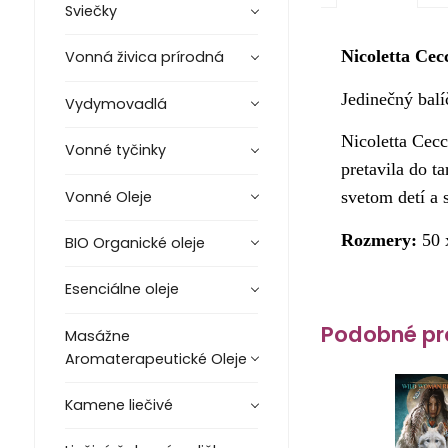
Sviečky
Nicoletta Cec
Vonná živica prírodná
Jedinečný bal
Vydymovadlá
Nicoletta Cecc
Vonné tyčinky
pretavila do t
Vonné Oleje
svetom detí a 
Rozmery:
50
BIO Organické oleje
Esenciálne oleje
Podobné pr
Masážne
Aromaterapeutické Oleje
Kamene liečivé