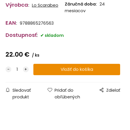
Výrobca
Záručná doba:
24
:
Lo Scarabeo
mesiacov
EAN
:
9788865276563
Dostupnosť
:
skladom
22.00
€
ks
Sledovať
Pridať do
Zdielať
produkt
obľúbených