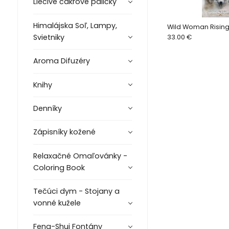
Liečivé čakrové paličky
Himalájska Soľ, Lampy,
Wild Woman Rising,
Svietniky
33.00 €
Aroma Difuzéry
Knihy
Denníky
Zápisníky kožené
Relaxačné Omaľovánky -
Coloring Book
Tečúci dym - Stojany a
vonné kužele
Feng-Shui Fontány