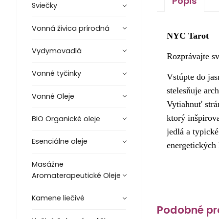
Popis
Sviečky
Vonná živica prírodná
NYC Tarot
Vydymovadlá
Rozprávajte sv
Vonné tyčinky
Vstúpte do jas
stelesňuje ar
Vonné Oleje
Vytiahnuť strá
ktorý inšpirov
BIO Organické oleje
jedlá a typick
Esenciálne oleje
energetických 
Masážne
Aromaterapeutické Oleje
Kamene liečivé
Podobné pr