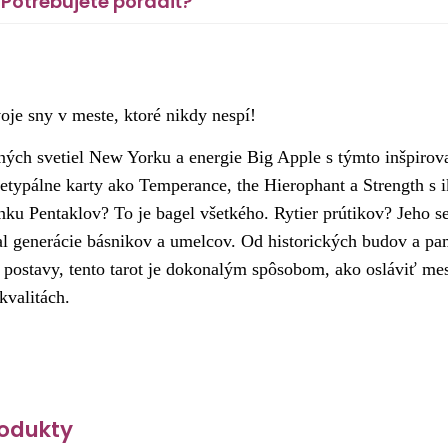
Potrebujete poradiť?
oje sny v meste, ktoré nikdy nespí!
ných svetiel New Yorku a energie Big Apple s týmto inšpirov
chetypálne karty ako Temperance, the Hierophant a Strength
nku Pentaklov? To je bagel všetkého. Rytier prútikov? Jeho 
al generácie básnikov a umelcov. Od historických budov a pam
é postavy, tento tarot je dokonalým spôsobom, ako osláviť mes
kvalitách.
odukty