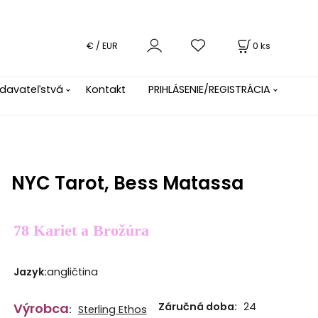
0
ks
€ / EUR
davateľstvá
Kontakt
PRIHLÁSENIE/REGISTRÁCIA
NYC Tarot, Bess Matassa
78 Kariet a Brožúra
Jazyk
:
angličtina
Výrobca
Záručná doba:
24
:
Sterling Ethos