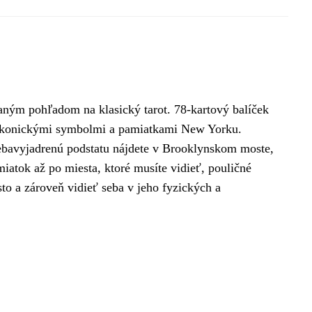
aným pohľadom na klasický tarot. 78-kartový balíček
 s ikonickými symbolmi a pamiatkami New Yorku.
sebavyjadrenú podstatu nájdete v Brooklynskom moste,
iatok až po miesta, ktoré musíte vidieť, pouličné
to a zároveň vidieť seba v jeho fyzických a