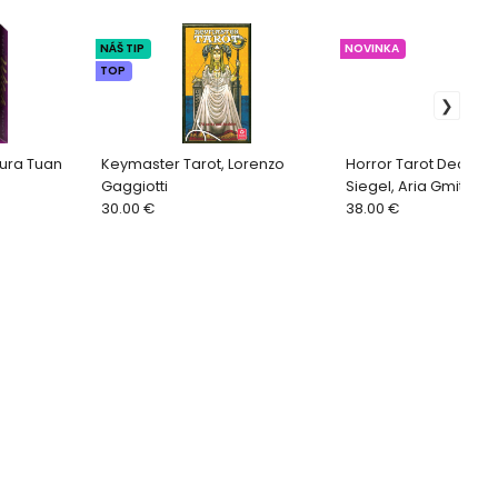
NÁŠ TIP
NOVINKA
TOP
aura Tuan
Keymaster Tarot, Lorenzo
Horror Tarot Deck, M
Gaggiotti
Siegel, Aria Gmitter, 
30.00 €
Larson
38.00 €