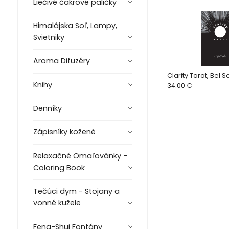
Liečivé čakrové paličky
Himalájska Soľ, Lampy,
Svietniky
Aroma Difuzéry
Clarity Tarot, Bel S
Knihy
34.00 €
Denníky
Zápisníky kožené
Relaxačné Omaľovánky -
Coloring Book
Tečúci dym - Stojany a
vonné kužele
Feng-Shui Fontány