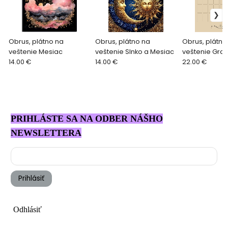
Obrus, plátno na
Obrus, plátno na
Obrus, plátno
veštenie Mesiac
veštenie Slnko a Mesiac
veštenie Gra
14.00 €
14.00 €
Lenormand L
22.00 €
Scarabeo
PRIHLÁSTE SA NA ODBER NÁŠHO
NEWSLETTERA
Prihlásiť
Odhlásiť