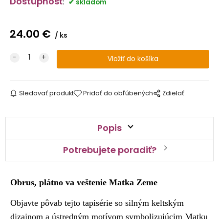
Dostupnosť
:
skladom
24.00
€
ks
Sledovať produkt
Pridať do obľúbených
Zdielať
Popis
Potrebujete poradiť?
Obrus, plátno va veštenie Matka Zeme
Objavte pôvab tejto tapisérie so silným keltským
dizajnom a ústredným motívom symbolizujúcim Matku