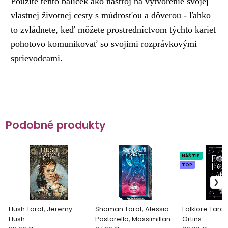
Použite tento balíček ako nástroj na vytvorenie svojej
vlastnej životnej cesty s múdrosťou a dôverou - ľahko
to zvládnete, keď môžete prostredníctvom týchto kariet
pohotovo komunikovať so svojimi rozprávkovými
sprievodcami.
Podobné produkty
NÁŠ TIP
TOP
Hush Tarot, Jeremy
Shaman Tarot, Alessia
Folklore Taro
Hush
Pastorello, Massimillano
Ortins