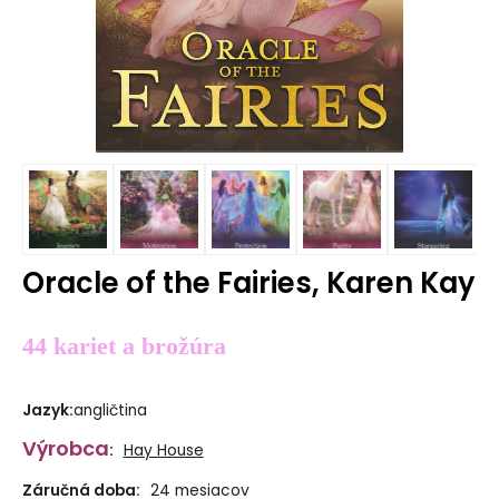
Oracle of the Fairies, Karen Kay
44 kariet a brožúra
Jazyk
:
angličtina
Výrobca
:
Hay House
Záručná doba:
24 mesiacov