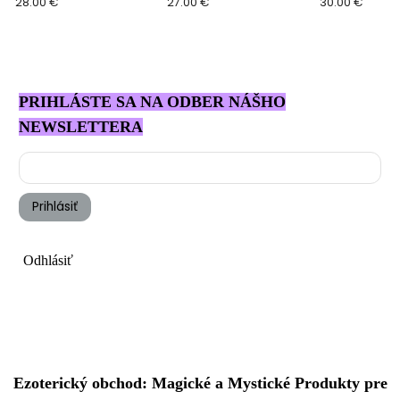
28.00 €
Filadoro, Sabrina
27.00 €
30.00 €
Ariganello
PRIHLÁSTE SA NA ODBER NÁŠHO
NEWSLETTERA
Prihlásiť
Odhlásiť
Ezoterický obchod: Magické a Mystické Produkty pre