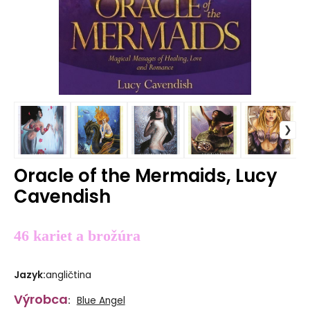
Oracle of the Mermaids, Lucy
Cavendish
46 kariet a brožúra
Jazyk
:
angličtina
Výrobca
:
Blue Angel