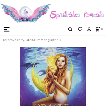
0
Tarotové karty, Orakulum v angličtine