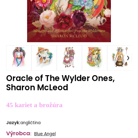
Oracle of The Wylder Ones,
Sharon McLeod
45 kariet a brožúra
Jazyk
:
angličtina
Výrobca
:
Blue Angel