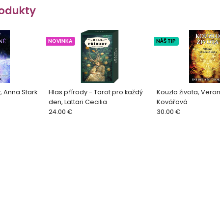
odukty
NOVINKA
NÁŠ TIP
, Anna Stark
Hlas přírody - Tarot pro každý
Kouzlo života, Veron
den, Lattari Cecilia
Kovářová
24.00 €
30.00 €