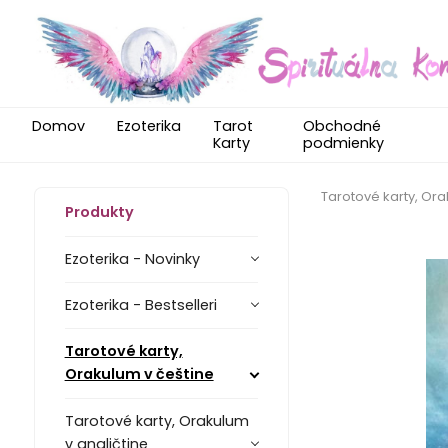
Domov
Ezoterika
Tarot
Obchodné
Karty
podmienky
Tarotové karty, Ora
Produkty
Ezoterika - Novinky
Ezoterika - Bestselleri
Tarotové karty,
Orakulum v češtine
Tarotové karty, Orakulum
v angličtine