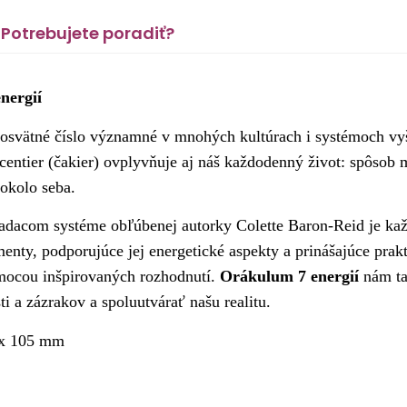
Potrebujete poradiť?
nergií
osvätné číslo významné v mnohých kultúrach i systémoch vyš
centier (čakier) ovplyvňuje aj náš každodenný život: spôsob m
 okolo seba.
dacom systéme obľúbenej autorky Colette Baron-Reid je kaž
menty, podporujúce jej energetické aspekty a prinášajúce prak
ocou inšpirovaných rozhodnutí.
Orákulum 7 energií
nám ta
ti a zázrakov a spoluutvárať našu realitu.
 x 105 mm