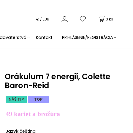
0
ks
€ / EUR
davateľstvá
Kontakt
PRIHLÁSENIE/REGISTRÁCIA
Orákulum 7 energií, Colette
Baron-Reid
NÁŠ TIP
TOP
49 kariet a brožúra
Jazyk
:
čeština