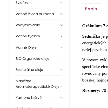
Sviečky
Popis
Vonná živica prírodná
Vydymovadlá
Orákulum 7 e
Sedmička
je p
Vonné tyčinky
energetických 
Vonné Oleje
našej psychi a
BIO Organické oleje
V novom vykla
špecifické ele
Esenciálne oleje
rovnováhy pom
božskej hojnos
Masážne
Aromaterapeutické Oleje
Rozmery:
70
Kamene liečivé