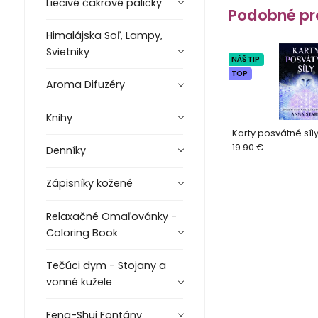
Liečivé čakrové paličky
Podobné pr
Himalájska Soľ, Lampy,
Svietniky
NÁŠ TIP
TOP
Aroma Difuzéry
Knihy
Karty posvátné síly
19.90 €
Denníky
Zápisníky kožené
Relaxačné Omaľovánky -
Coloring Book
Tečúci dym - Stojany a
vonné kužele
Feng-Shui Fontány