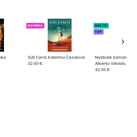
NOVINKA
NÁŠ TIP
TOP
ika
Súfi Tarot, Kateřina Česalová
Mystické šamanské o
32.00 €
Alberto Villoldo, Col
Reid, Marcela Lobos
42.00 €