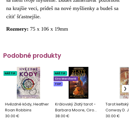
sa mení tvoje myslenie. Budeš zameriavať pozornosť
na krajšie veci, prídeš na nové myšlienky a budeš sa
cítiť šťastnejšie.
Rozmery:
75 x 106 x 19mm
Podobné produkty
NÁŠ TIP
NÁŠ TIP
Ciro Marchetti
TOP
Hvězdné kódy, Heather
Královský Zlatý tarot -
Tarot keltskýc
Roan Robbins
Barbara Moore, Ciro
Conway D. J., 
30.00 €
Marchetti
38.00 €
30.00 €