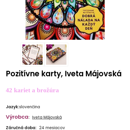
Pozitívne karty, Iveta Májovská
42 kariet a brožúra
Jazyk
:
slovenčina
Výrobca
:
Iveta Májovská
Záručná doba:
24 mesiacov