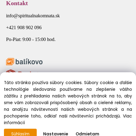
Kontakt
info@spiritualnakomnata.sk
+421 908 902 096
Po-Piat: 9:00 - 15:00 hod.
Táto stránka používa súbory cookies. Súbory cookie a ďalšie
technológie sledovania používame na zlepšenie vášho
zážitku z prehliadania našich webových stránok na to, aby
sme vám zobrazovali prispôsobený obsah a cielené reklamy,
na analýzu návštevnosti našich webových stránok a na
pochopenie toho, odkiaľ naši návštevníci prichádzajú.
Viac
© 2026 Spirituálna Komnata. Všetky práva vyhradené.
informácií
Súhlasím
Nastavenie
Odmietam