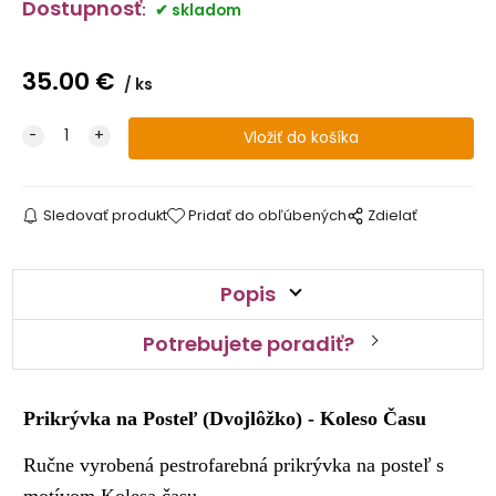
Dostupnosť
:
skladom
35.00
€
ks
Sledovať produkt
Pridať do obľúbených
Zdielať
Popis
Potrebujete poradiť?
Prikrývka na Posteľ (Dvojlôžko) - Koleso Času
Ručne vyrobená pestrofarebná prikrývka na posteľ s
motívom Kolesa času.