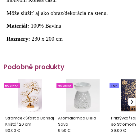
Môže slúžiť aj ako obraz/dekorácia na stenu.
Materiál:
100% Bavlna
Rozmery:
230 x 200 cm
Podobné produkty
NOVINKA
NOVINKA
TOP
Stromček Šťastia Bonsaj
Aromalampa Biela
Prikrývka/Tapi
Krištáľ 20 cm
Sova
so Stromom Ž
90.00 €
9.50 €
Modro - Zlatá
39.00 €