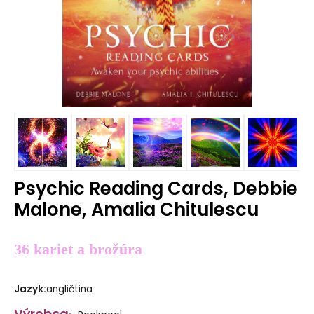
Psychic Reading Cards, Debbie
Malone, Amalia Chitulescu
36 kariet a brožúra
Jazyk
:
angličtina
Výrobca