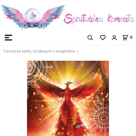
0
Tarotové karty, Orakulum v angličtine