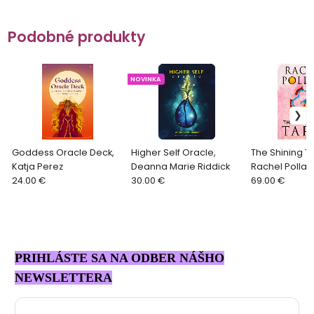
Podobné produkty
NOVINKA
Goddess Oracle Deck,
Higher Self Oracle,
The Shining Tr
Katja Perez
Deanna Marie Riddick
Rachel Pollac
24.00 €
30.00 €
69.00 €
PRIHLÁSTE SA NA ODBER NÁŠHO
NEWSLETTERA