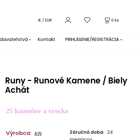
0
ks
€ / EUR
davateľstvá
Kontakt
PRIHLÁSENIE/REGISTRÁCIA
Runy - Runové Kamene / Biely
Achát
25 kameňov a vrecko
Výrobca
Záručná doba:
24
:
AW
mesiacov