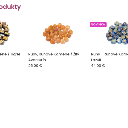
odukty
NOVINKA
ne / Tigrie
Runy, Runové Kamene / Žltý
Runy - Runové Kame
Avanturín
Lazuli
25.00 €
44.00 €