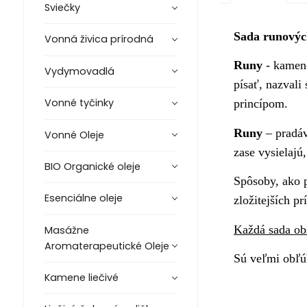
Sviečky
Sada runovýc
Vonná živica prírodná
Runy
- kamene
Vydymovadlá
písať, nazvali
Vonné tyčinky
princípom.
Runy
– pradáv
Vonné Oleje
zase vysielaj
BIO Organické oleje
Spôsoby, ako p
Esenciálne oleje
zložitejších p
Každá sada ob
Masážne
Aromaterapeutické Oleje
Sú veľmi obľúb
Kamene liečivé