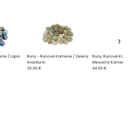
ne / Lapis
Runy - Runové Kamene / Zelený
Runy, Runové Kamen
Avanturín
Mesačný Kameň
25.00 €
44.00 €