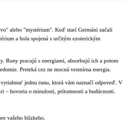
vo" alebo "mystérium". Keď starí Germáni začali
térium a bola spojená s určitým ezoterickým
dy. Runy pracujú s energiami, absorbujú ich a potom
vedomie. Preteká cez ne mocná vesmírna energia.
čí vytiahnuť jednu runu, ktorá vám naznačí odpoveď. V
ri – hovoria o minulosti, prítomnosti a budúcnosti.
pre vašeho blízkeho.