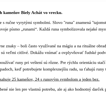
h kameňov Biely Achát vo vrecku.
 s ručne vyrytými symbolmi. Slovo "runa" znamená "tajomst
 svoje písmo „runami“. Každá runa symbolizovala nejaké mys
ne znaky – boli často využívané na mágiu a na rituálne obra
ú, sú veľmi citlivé. Dokážu vnímať a ovplyvňovať ľudské pod
oužívať runy pri veštení sú rôzne. Pre rýchlu orientáciu sta
rípadoch, keď potrebujete komplexnejšiu radu, sa ťahajú runy t
sahuje 25 kameňov, 24 s runovým symbolom a jeden bez.
ené nie len pre vlastnú potrebu, ale aj ako hodnotný darček 