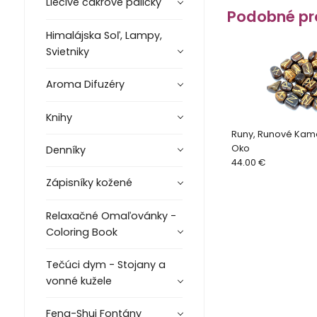
Liečivé čakrové paličky
Podobné pr
Himalájska Soľ, Lampy,
Svietniky
Aroma Difuzéry
Knihy
Runy, Runové Kame
Oko
Denníky
44.00 €
Zápisníky kožené
Relaxačné Omaľovánky -
Coloring Book
Tečúci dym - Stojany a
vonné kužele
Feng-Shui Fontány