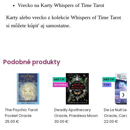
Vrecko na Karty Whispers of Time Tarot
Karty alebo vrecko z kolekcie Whispers of Time Tarot
si môžete kúpiť aj samostatne.
Podobné produkty
NÁŠ TIP
NÁŠ TIP
NOVINKA
TOP
The Psychic Tarot
Deadly Apothecary
De La Nuit L
Pocket Oracle
Oracle, Priestess Moon
Oracle, Caro
25.00 €
30.00 €
Eschenazi
22.00 €