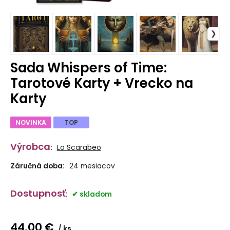
Sada Whispers of Time:
Tarotové Karty + Vrecko na
Karty
NOVINKA
TOP
Výrobca
:
Lo Scarabeo
Záručná doba:
24 mesiacov
Dostupnosť
:
skladom
44.00
€
ks