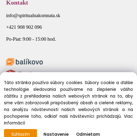
Kontakt
info@spiritualnakomnata.sk
+421 908 902 096
Po-Piat: 9:00 - 15:00 hod.
Táto stránka používa súbory cookies. Súbory cookie a ďalšie
technológie sledovania používame na zlepšenie vášho
zážitku z prehliadania našich webových stránok na to, aby
sme vám zobrazovali prispôsobený obsah a cielené reklamy,
na analýzu návštevnosti našich webových stránok a na
pochopenie toho, odkiaľ naši návštevníci prichádzajú.
Viac
© 2026 Spirituálna Komnata. Všetky práva vyhradené.
informácií
Súhlasím
Nastavenie
Odmietam