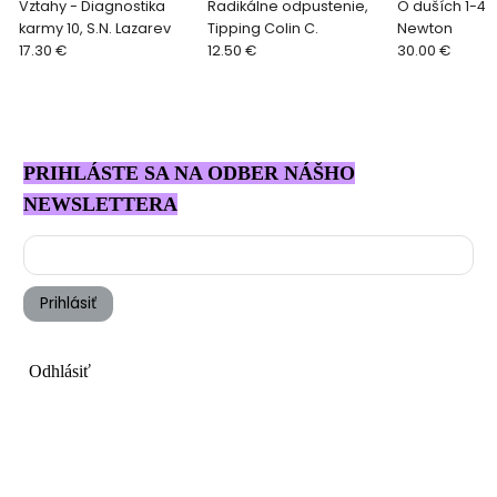
Vztahy - Diagnostika
Radikálne odpustenie,
O duších 1-4,
karmy 10, S.N. Lazarev
Tipping Colin C.
Newton
17.30 €
12.50 €
30.00 €
PRIHLÁSTE SA NA ODBER NÁŠHO
NEWSLETTERA
Prihlásiť
Odhlásiť