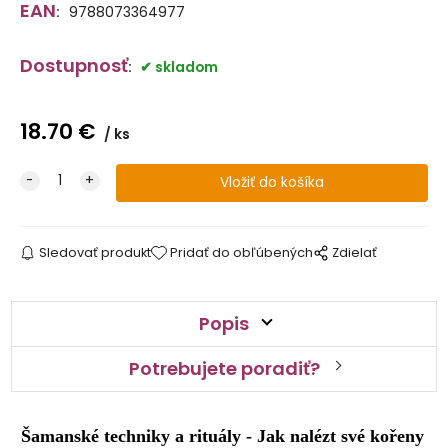
EAN
:
9788073364977
Dostupnosť
:
skladom
18.70
€
ks
Sledovať produkt
Pridať do obľúbených
Zdielať
Popis
Potrebujete poradiť?
Šamanské techniky a rituály -
Jak nalézt své kořeny