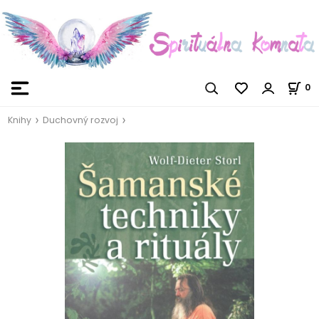
0
Knihy
Duchovný rozvoj