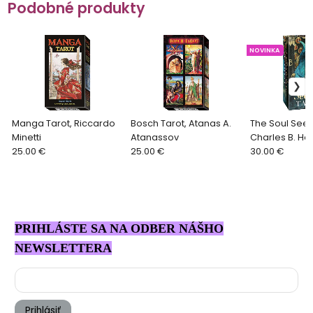
Podobné produkty
NOVINKA
Manga Tarot, Riccardo
Bosch Tarot, Atanas A.
The Soul Seek
Minetti
Atanassov
Charles B. Ha
25.00 €
25.00 €
30.00 €
PRIHLÁSTE SA NA ODBER NÁŠHO
NEWSLETTERA
Prihlásiť