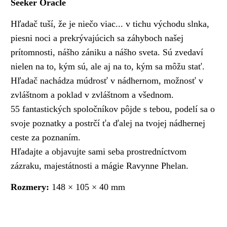
Seeker Oracle
Hľadač tuší, že je niečo viac... v tichu východu slnka,
piesni noci a prekrývajúcich sa záhyboch našej
prítomnosti, nášho zániku a nášho sveta. Sú zvedaví
nielen na to, kým sú, ale aj na to, kým sa môžu stať.
Hľadač nachádza múdrosť v nádhernom, možnosť v
zvláštnom a poklad v zvláštnom a všednom.
55 fantastických spoločníkov pôjde s tebou, podelí sa o
svoje poznatky a postrčí ťa ďalej na tvojej nádhernej
ceste za poznaním.
Hľadajte a objavujte sami seba prostredníctvom
zázraku, majestátnosti a mágie Ravynne Phelan.
Rozmery:
148 × 105 × 40 mm