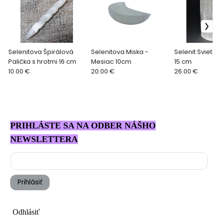
Selenitova Špirálová
Selenitova Miska -
Selenit Svietn
Palička s hrotmi 16 cm
Mesiac 10cm
15 cm
10.00 €
20.00 €
26.00 €
PRIHLÁSTE SA NA ODBER NÁŠHO
NEWSLETTERA
Prihlásiť
Odhlásiť