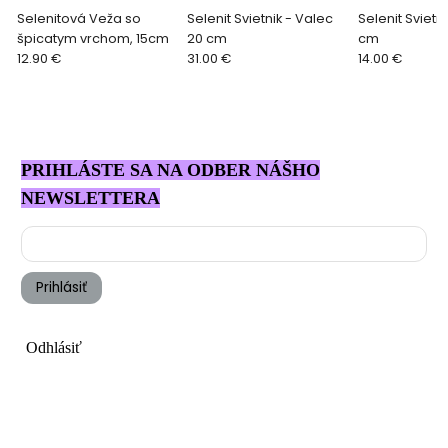
Selenitová Veža so
Selenit Svietnik - Valec
Selenit Svietn
špicatym vrchom, 15cm
20 cm
cm
12.90 €
31.00 €
14.00 €
PRIHLÁSTE SA NA ODBER NÁŠHO
NEWSLETTERA
Prihlásiť
Odhlásiť