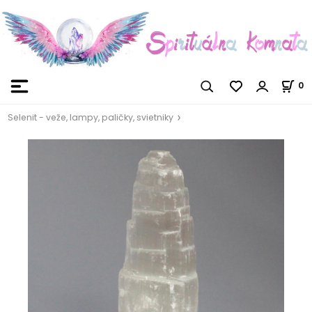
0
Selenit - veže, lampy, paličky, svietniky