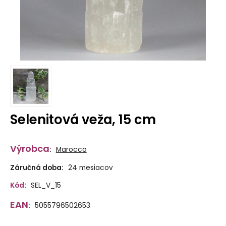
Selenitová veža, 15 cm
Výrobca
:
Marocco
Záručná doba:
24 mesiacov
Kód
:
SEL_V_15
EAN
:
5055796502653