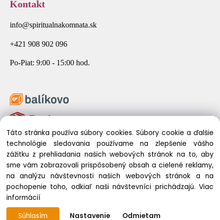
Kontakt
info@spiritualnakomnata.sk
+421 908 902 096
Po-Piat: 9:00 - 15:00 hod.
Táto stránka používa súbory cookies. Súbory cookie a ďalšie
technológie sledovania používame na zlepšenie vášho
zážitku z prehliadania našich webových stránok na to, aby
sme vám zobrazovali prispôsobený obsah a cielené reklamy,
na analýzu návštevnosti našich webových stránok a na
pochopenie toho, odkiaľ naši návštevníci prichádzajú.
Viac
© 2026 Spirituálna Komnata. Všetky práva vyhradené.
informácií
Súhlasím
Nastavenie
Odmietam