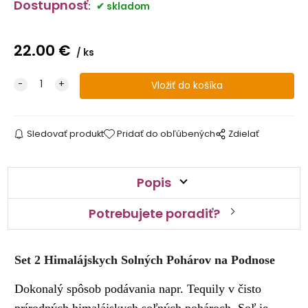
Dostupnosť
:
skladom
22.00
€
ks
Sledovať produkt
Pridať do obľúbených
Zdielať
Popis
Potrebujete poradiť?
Set 2 Himalájskych Solných Pohárov na Podnose
Dokonalý spôsob podávania napr. Tequily v čisto
prírodných himalájskych soľných pohároch. Soľ je