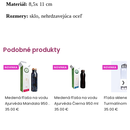
Materiál:
8,5x 11 cm
Rozmery:
sklo,
nehrdzavejúca oceľ
Podobné produkty
NOVINKA
NOVINKA
NOVINKA
Medená fľaša na vodu
Medená fľaša na vodu
Fľaša sklenen
Ajurvéda Mandala 950
Ajurvéda Čierna 950 ml
Turmalínom, 
ml
35.00 €
35.00 €
35.00 €