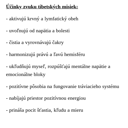
Účinky zvuku tibetských misiek:
- aktivujú krvný a lymfatický obeh
- uvoľnujú od napätia a bolesti
- čistia a vyrovnávajú čakry
- harmonizujú právú a ľavú hemisféru
- ukľudňujú myseľ, rozpúšťajú mentálne napätie a
emocionálne bloky
- pozitívne pôsobia na fungovanie tráviacieho systému
- nabíjajú priestor pozitívnou energiou
- prináša pocit šťastia, kľudu a mieru