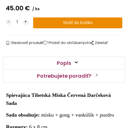
45.00
€
ks
Sledovať produkt
Pridať do obľúbených
Zdielať
Popis
Potrebujete poradiť?
Spievajúca Tibetská Miska Červená Darčeková
Sada
Sada obsahuje:
misku + gong + vankúšik + puzdro
Rozmery:
6 x 8 cm