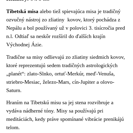
Tibetská misa
alebo tiež spievajúca misa je tradičný
ozvučný nástroj zo zliatiny kovov, ktorý pochádza z
Nepálu a bol používaný už v polovici 3. tisícročia pred
n.l. Odtiaľ sa neskôr rozšíril do ďalších krajín
Východnej Ázie.
Tradične sa misy odlievajú zo zliatiny siedmich kovov,
ktoré reprezentujú sedem tradičných astrologických
„planét“: zlato-Slnko, ortuť-Merkúr, meď-Venuša,
striebro-Mesiac, železo-Mars, cín-Jupiter a olovo-
Saturn.
Hraním na Tibetskú misu sa jej stena rozvibruje a
vydáva nádherné tóny. Misy sa používajú pri
meditáciách, kedy práve spomínané vibrácie prenikájú
telom.