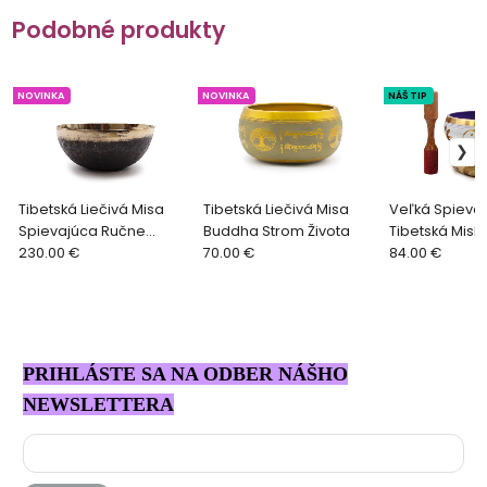
Podobné produkty
NOVINKA
NOVINKA
NÁŠ TIP
Tibetská Liečivá Misa
Tibetská Liečivá Misa
Veľká Spievaj
Spievajúca Ručne
Buddha Strom Života
Tibetská Miska
Tepaná 21 cm
230.00 €
70.00 €
Yang, 14 cm
84.00 €
PRIHLÁSTE SA NA ODBER NÁŠHO
NEWSLETTERA