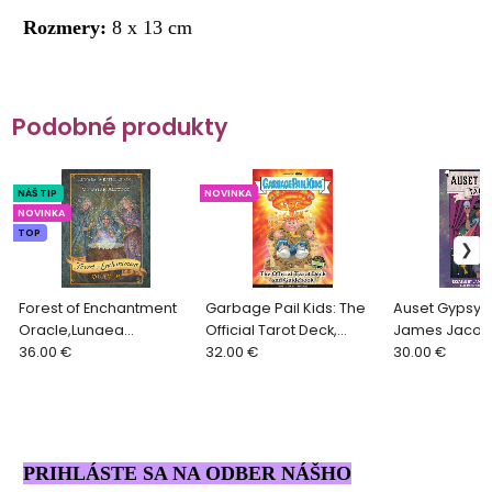
Rozmery:
8 x 13 cm
Podobné produkty
NÁŠ TIP
NOVINKA
NOVINKA
TOP
Forest of Enchantment
Garbage Pail Kids: The
Auset Gypsy T
Oracle,Lunaea
Official Tarot Deck,
James Jacob 
Weatherstone,
36.00 €
Minerva Siegel, Miran
32.00 €
30.00 €
Meraylah Allwood
Kim
PRIHLÁSTE SA NA ODBER NÁŠHO