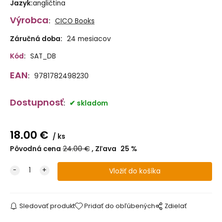
Jazyk
:
angličtina
Výrobca
:
CICO Books
Záručná doba:
24 mesiacov
Kód
:
SAT_DB
EAN
:
9781782498230
Dostupnosť
:
skladom
18.00
€
ks
Pôvodná cena
24.00
€
Zľava
25
%
Sledovať produkt
Pridať do obľúbených
Zdielať