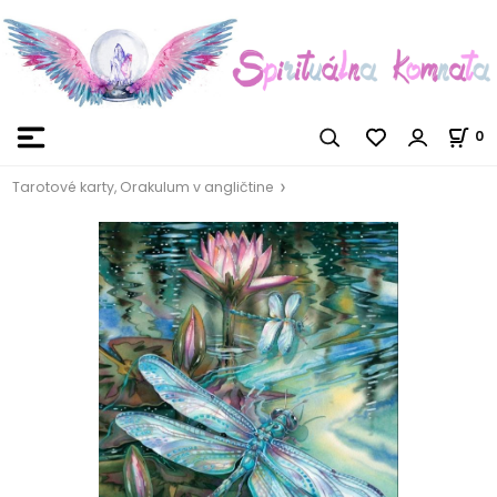
0
Tarotové karty, Orakulum v angličtine