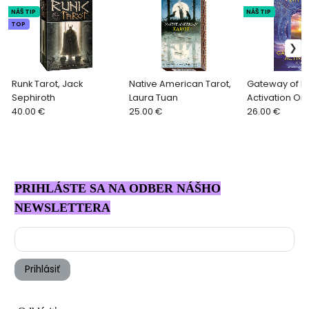
NÁŠ TIP
NÁŠ TIP
TOP
Runk Tarot, Jack
Native American Tarot,
Gateway of Li
Sephiroth
Laura Tuan
Activation Ora
40.00 €
25.00 €
Gray
26.00 €
PRIHLÁSTE SA NA ODBER NÁŠHO
NEWSLETTERA
Prihlásiť