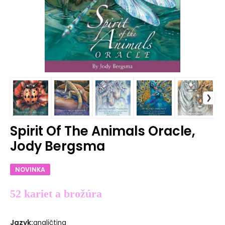
Spirit Of The Animals Oracle,
Jody Bergsma
NOVINKA
52 kariet a brožúra
Jazyk
:
angličtina