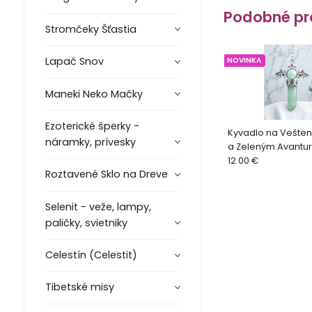
Podobné pr
Stromčeky Šťastia
Lapač Snov
NOVINKA
Maneki Neko Mačky
Ezoterické šperky -
Kyvadlo na Vešteni
náramky, prívesky
a Zeleným Avantu
12.00 €
Roztavené Sklo na Dreve
Selenit - veže, lampy,
paličky, svietniky
Celestín (Celestit)
Tibetské misy