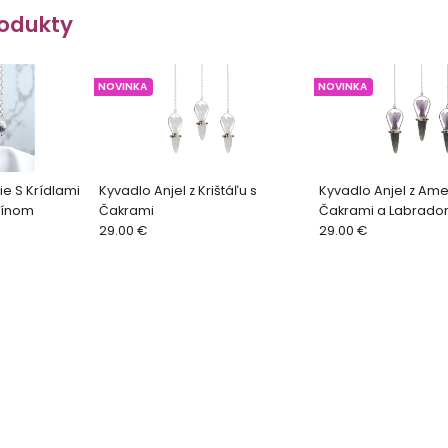
odukty
NOVINKA
NOVINKA
e S Krídlami
Kyvadlo Anjel z Krištáľu s
Kyvadlo Anjel z Ame
rínom
Čakrami
Čakrami a Labrado
29.00 €
29.00 €