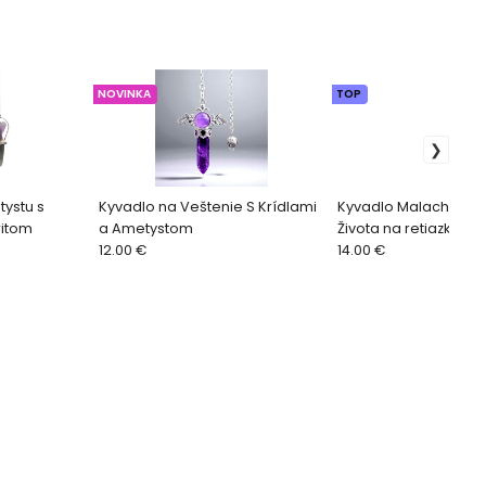
NOVINKA
TOP
tystu s
Kyvadlo na Veštenie S Krídlami
Kyvadlo Malachit so
ritom
a Ametystom
Života na retiazke
12.00 €
14.00 €