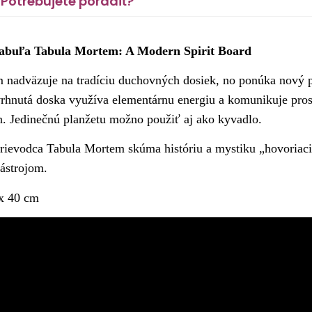
Potrebujete poradiť?
 tabuľa Tabula Mortem: A Modern Spirit Board
 nadväzuje na tradíciu duchovných dosiek, no ponúka nový pr
vrhnutá doska využíva elementárnu energiu a komunikuje pro
n. Jedinečnú planžetu možno použiť aj ako kyvadlo.
prievodca Tabula Mortem skúma históriu a mystiku „hovoriaci
ástrojom.
x 40 cm