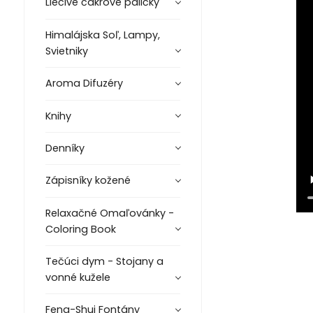
Liečivé čakrové paličky
Himalájska Soľ, Lampy,
Svietniky
Aroma Difuzéry
Knihy
Denníky
Zápisníky kožené
Relaxačné Omaľovánky -
Coloring Book
Tečúci dym - Stojany a
vonné kužele
Feng-Shui Fontány