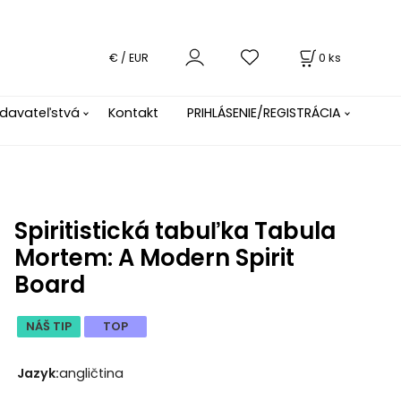
0
ks
€ / EUR
davateľstvá
Kontakt
PRIHLÁSENIE/REGISTRÁCIA
Spiritistická tabuľka Tabula
Mortem: A Modern Spirit
Board
NÁŠ TIP
TOP
Jazyk
:
angličtina