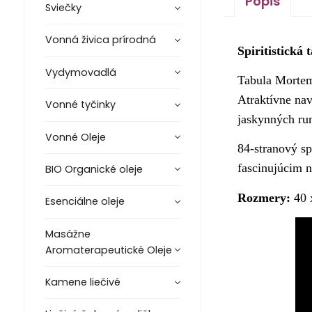
Popis
Sviečky
Vonná živica prírodná
Spiritistická
Vydymovadlá
Tabula Mortem
Atraktívne na
Vonné tyčinky
jaskynných ru
Vonné Oleje
84-stranový s
fascinujúcim n
BIO Organické oleje
Rozmery:
40 
Esenciálne oleje
Masážne
Aromaterapeutické Oleje
Kamene liečivé