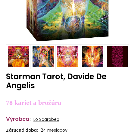
Starman Tarot, Davide De
Angelis
78 kariet a brožúra
Výrobca
:
Lo Scarabeo
Záručná doba:
24 mesiacov