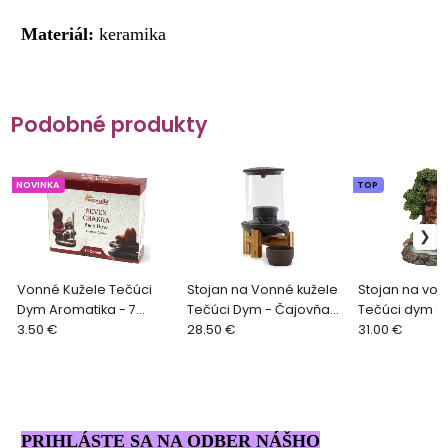
Materiál:
keramika
Podobné produkty
NOVINKA
TOP
Vonné Kužele Tečúci
Stojan na Vonné kužele
Stojan na von
Dym Aromatika - 7
Tečúci Dym - Čajovňa
Tečúci dym -
Čakier
3.50 €
Vodopád
28.50 €
muž s rybník
31.00 €
PRIHLÁSTE SA NA ODBER NÁŠHO