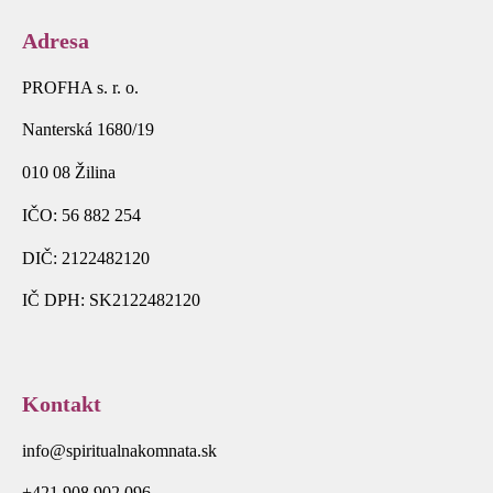
Adresa
PROFHA s. r. o.
Nanterská 1680/19
010 08 Žilina
IČO: 56 882 254
DIČ: 2122482120
IČ DPH: SK2122482120
Kontakt
info@spiritualnakomnata.sk
+421 908 902 096