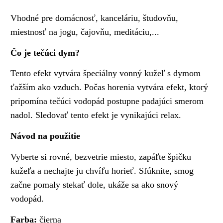
Vhodné pre domácnosť, kanceláriu, študovňu,
miestnosť na jogu, čajovňu, meditáciu,...
Čo je tečúci dym?
Tento efekt vytvára špeciálny vonný kužeľ s dymom
ťažším ako vzduch. Počas horenia vytvára efekt, ktorý
pripomína tečúci vodopád postupne padajúci smerom
nadol. Sledovať tento efekt je vynikajúci relax.
Návod na použitie
Vyberte si rovné, bezvetrie miesto, zapáľte špičku
kužeľa a nechajte ju chvíľu horieť. Sfúknite, smog
začne pomaly stekať dole, ukáže sa ako snový
vodopád.
Farba:
čierna