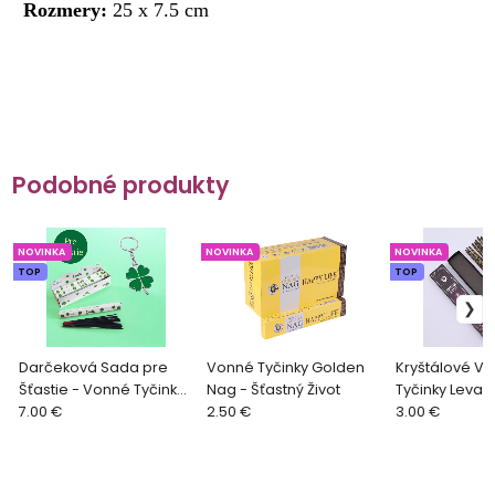
Rozmery:
25 x 7.5 cm
Podobné produkty
NOVINKA
NOVINKA
NOVINKA
TOP
TOP
Darčeková Sada pre
Vonné Tyčinky Golden
Kryštálové V
Šťastie - Vonné Tyčinky
Nag - Šťastný Život
Tyčinky Levan
Šťastie a Kľúčenka
7.00 €
2.50 €
Ametystom
3.00 €
Štvorlístok