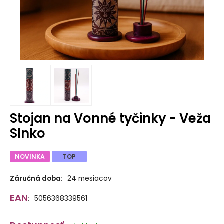
Stojan na Vonné tyčinky - Veža
Slnko
NOVINKA
TOP
Záručná doba:
24 mesiacov
EAN
:
5056368339561